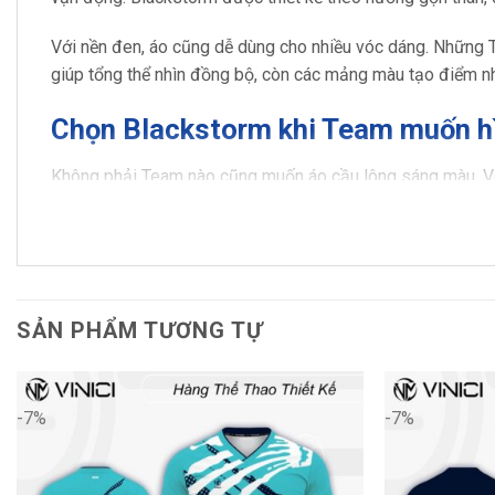
Với nền đen, áo cũng dễ dùng cho nhiều vóc dáng. Những T
giúp tổng thể nhìn đồng bộ, còn các mảng màu tạo điểm nh
Chọn Blackstorm khi Team muốn hì
Không phải Team nào cũng muốn áo cầu lông sáng màu. Vớ
trong khi họa tiết tia sét khiến thiết kế có cảm giác nhanh, 
Mẫu này đặc biệt phù hợp với:
Team cầu lông muốn áo nhìn mạnh và nổi bật hơn.
SẢN PHẨM TƯƠNG TỰ
CLB cần mẫu đồng phục cá tính, không quá đại trà.
Nhóm công ty muốn áo hội thao có màu tối, dễ mặc.
-7%
-7%
Team nam hoặc Team nam nữ thích tông đen thể thao.
Nhóm muốn dùng logo, tên Team và số áo trên nền áo d