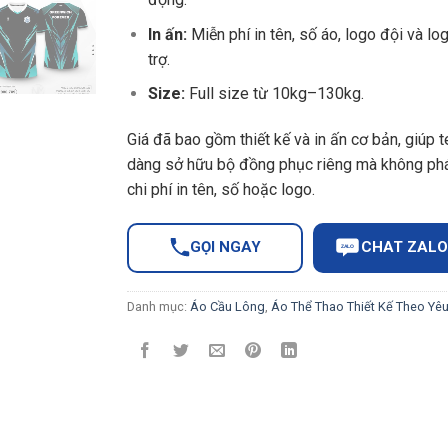
In ấn:
Miễn phí in tên, số áo, logo đội và log
trợ.
Size:
Full size từ 10kg–130kg.
Giá đã bao gồm thiết kế và in ấn cơ bản, giúp 
dàng sở hữu bộ đồng phục riêng mà không phá
chi phí in tên, số hoặc logo.
GỌI NGAY
CHAT ZALO
ZALO
Danh mục:
Áo Cầu Lông
,
Áo Thể Thao Thiết Kế Theo Yê