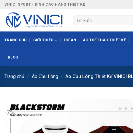
Bỏ
VINICI SPORT - ĐỈNH CAO HÀNG THIẾT KẾ
qua
nội
Tìm
kiếm:
dung
TRANG CHỦ
GIỚI THIỆU
DỰ ÁN
ÁO THỂ THAO THIẾT KẾ
BLOG
Trang chủ
/
Áo Cầu Lông
/
Áo Cầu Lông Thiết Kế VINICI 
-7%