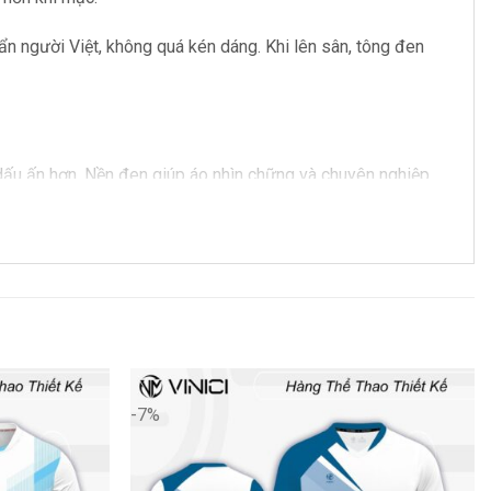
n người Việt, không quá kén dáng. Khi lên sân, tông đen
u ấn hơn. Nền đen giúp áo nhìn chững và chuyên nghiệp,
-7%