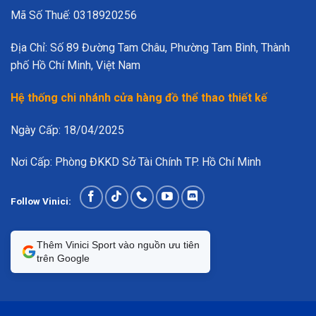
Mã Số Thuế: 0318920256
Địa Chỉ: Số 89 Đường Tam Châu, Phường Tam Bình, Thành
phố Hồ Chí Minh, Việt Nam
Hệ thống chi nhánh cửa hàng đồ thể thao thiết kế
Ngày Cấp: 18/04/2025
Nơi Cấp: Phòng ĐKKD Sở Tài Chính TP. Hồ Chí Minh
Follow Vinici:
Thêm Vinici Sport vào nguồn ưu tiên
trên Google
u áo cầu lông mạnh, sắc và khác biệt hơn các mẫu sáng
ên số, logo theo yêu cầu.