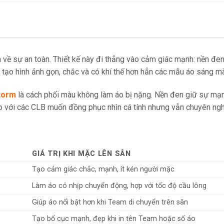
ề sự an toàn. Thiết kế này đi thẳng vào cảm giác mạnh: nền đen s
tạo hình ảnh gọn, chắc và có khí thế hơn hẳn các mẫu áo sáng m
storm
là cách phối màu không làm áo bị nặng. Nền đen giữ sự mạn
ợp với các CLB muốn đồng phục nhìn cá tính nhưng vẫn chuyên ngh
GIÁ TRỊ KHI MẶC LÊN SÂN
Tạo cảm giác chắc, mạnh, ít kén người mặc
Làm áo có nhịp chuyển động, hợp với tốc độ cầu lông
Giúp áo nổi bật hơn khi Team di chuyển trên sân
Tạo bố cục mạnh, đẹp khi in tên Team hoặc số áo