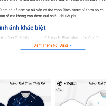
eam có cả nam và nữ vẫn có thể chọn Blackstorm vì form áo chuẩ
ấn rõ mà không cần thêm quá nhiều chi tiết phụ.
nh ảnh khác biệt
i những CLB thích phong cách mạnh, Blackstorm là mẫu dễ tạo dấ
sắc và hợp với tinh thần thi đấu.
Xem Thêm Nội Dung
-7%
ễ tạo tương phản.