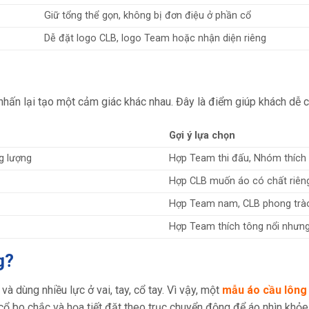
Giữ tổng thể gọn, không bị đơn điệu ở phần cổ
Dễ đặt logo CLB, logo Team hoặc nhận diện riêng
 nhấn lại tạo một cảm giác khác nhau. Đây là điểm giúp khách dễ 
Gợi ý lựa chọn
ng lượng
Hợp Team thi đấu, Nhóm thíc
Hợp CLB muốn áo có chất riêng
Hợp Team nam, CLB phong trà
Hợp Team thích tông nổi nhưn
g?
à dùng nhiều lực ở vai, tay, cổ tay. Vì vậy, một
mẫu áo cầu lông
cổ bo chắc và họa tiết đặt theo trục chuyển động để áo nhìn khỏe