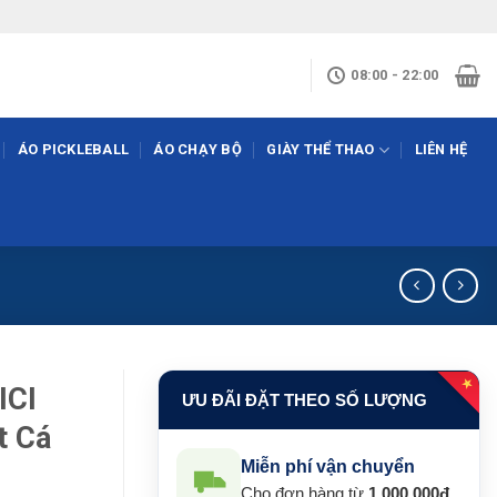
08:00 - 22:00
ÁO PICKLEBALL
ÁO CHẠY BỘ
GIÀY THỂ THAO
LIÊN HỆ
★
ICI
ƯU ĐÃI ĐẶT THEO SỐ LƯỢNG
t Cá
Miễn phí vận chuyển
Cho đơn hàng từ
1.000.000đ