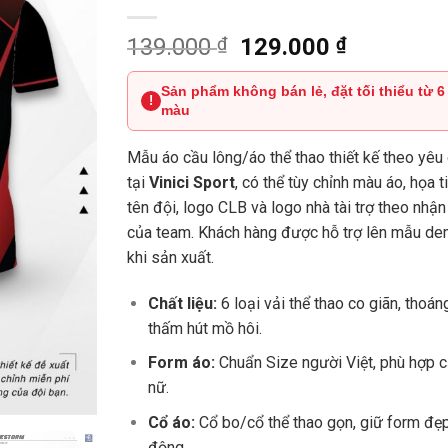
Giá
Giá
139.000
₫
129.000
₫
gốc
hiện
là:
tại
Sản phẩm không bán lẻ, đặt tối thiểu từ 6
!
màu
139.000 ₫.
là:
129.000 
Mẫu áo cầu lông/áo thể thao thiết kế theo yêu
tại
Vinici Sport
, có thể tùy chỉnh màu áo, họa ti
tên đội, logo CLB và logo nhà tài trợ theo nhận
của team. Khách hàng được hỗ trợ lên mẫu de
khi sản xuất.
Chất liệu:
6 loại vải thể thao co giãn, thoán
thấm hút mồ hôi.
Form áo:
Chuẩn Size người Việt, phù hợp 
nữ.
Cổ áo:
Cổ bo/cổ thể thao gọn, giữ form đẹp
động.