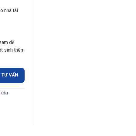
o nhà tài
team dễ
t sinh thêm
 TƯ VẤN
u Cầu