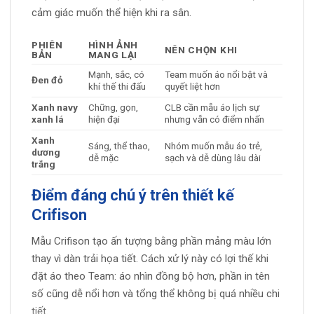
cảm giác muốn thể hiện khi ra sân.
PHIÊN
HÌNH ẢNH
NÊN CHỌN KHI
BẢN
MANG LẠI
Mạnh, sắc, có
Team muốn áo nổi bật và
Đen đỏ
khí thế thi đấu
quyết liệt hơn
Xanh navy
Chững, gọn,
CLB cần mẫu áo lịch sự
xanh lá
hiện đại
nhưng vẫn có điểm nhấn
Xanh
Sáng, thể thao,
Nhóm muốn mẫu áo trẻ,
dương
dễ mặc
sạch và dễ dùng lâu dài
trắng
Điểm đáng chú ý trên thiết kế
Crifison
Mẫu Crifison tạo ấn tượng bằng phần mảng màu lớn
thay vì dàn trải họa tiết. Cách xử lý này có lợi thế khi
đặt áo theo Team: áo nhìn đồng bộ hơn, phần in tên
số cũng dễ nổi hơn và tổng thể không bị quá nhiều chi
tiết.