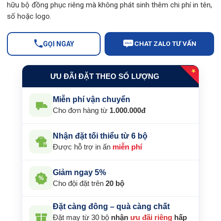
hữu bộ đồng phục riêng mà không phát sinh thêm chi phí in tên,
số hoặc logo.
CHAT ZALO TƯ VẤN
GỌI NGAY
ZALO
★
ƯU ĐÃI ĐẶT THEO SỐ LƯỢNG
Miễn phí vận chuyển
Cho đơn hàng từ
1.000.000đ
Nhận đặt tối thiểu từ 6 bộ
Được hỗ trợ in ấn
miễn phí
Giảm ngay 5%
%
Cho đội đặt trên
20 bộ
Đặt càng đông – quà càng chất
Đặt may từ 30 bộ
nhận
ưu đãi riêng
hấp