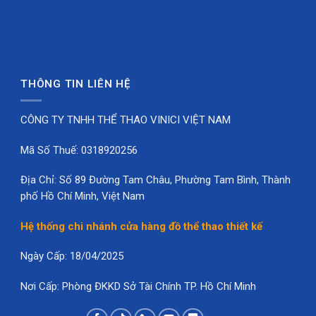
gọn. Các đường chéo giúp áo có hướng chuyển động,
còn nền sáng giúp tổng thể không bị nặng. Đây là kiểu
áo phù hợp với những Nhóm muốn đồng phục vừa có
điểm nhấn, vừa dễ sử dụng lâu dài.
THÔNG TIN LIÊN HỆ
Với form size chuẩn người Việt và dải size từ
10kg–
130kg
, mẫu áo dễ đặt cho nhiều thành viên khác
CÔNG TY TNHH THỂ THAO VINICI VIỆT NAM
nhau. Nam, nữ, học sinh, sinh viên hoặc người lớn đều
Mã Số Thuế: 0318920256
có thể chọn size phù hợp theo cân nặng và thói quen
mặc.
Địa Chỉ: Số 89 Đường Tam Châu, Phường Tam Bình, Thành
phố Hồ Chí Minh, Việt Nam
Quyền lợi khi đặt mẫu Crifison tại
Vinici Sport
Hệ thống chi nhánh cửa hàng đồ thể thao thiết kế
Khi đặt
Áo Cầu Lông Thiết Kế VINICI Crifison
tại
Ngày Cấp: 18/04/2025
Vinici Sport
, khách hàng có thể tùy chỉnh theo nhu
cầu riêng của Team, CLB hoặc Nhóm.
Nơi Cấp: Phòng ĐKKD Sở Tài Chính TP. Hồ Chí Minh
Chọn màu phù hợp với phong cách Team.