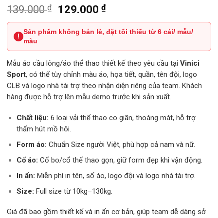
₫
Giá
₫
Giá
139.000
129.000
gốc
hiện
Sản phẩm không bán lẻ, đặt tối thiểu từ 6 cái/ mẫu/
là:
tại
!
màu
139.000 ₫.
là:
129.000 ₫.
Mẫu áo cầu lông/áo thể thao thiết kế theo yêu cầu tại
Vinici
Sport
, có thể tùy chỉnh màu áo, họa tiết, quần, tên đội, logo
CLB và logo nhà tài trợ theo nhận diện riêng của team. Khách
hàng được hỗ trợ lên mẫu demo trước khi sản xuất.
Chất liệu:
6 loại vải thể thao co giãn, thoáng mát, hỗ trợ
thấm hút mồ hôi.
Form áo:
Chuẩn Size người Việt, phù hợp cả nam và nữ.
Cổ áo:
Cổ bo/cổ thể thao gọn, giữ form đẹp khi vận động.
In ấn:
Miễn phí in tên, số áo, logo đội và logo nhà tài trợ.
Size:
Full size từ 10kg–130kg.
Giá đã bao gồm thiết kế và in ấn cơ bản, giúp team dễ dàng sở