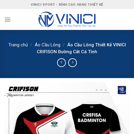
Bỏ
VINICI SPORT - ĐỈNH CAO HÀNG THIẾT KẾ
qua
nội
dung
Trang chủ
/
Áo Cầu Lông
/
Áo Cầu Lông Thiết Kế VINICI
CRIFISON Đường Cắt Cá Tính
-7%