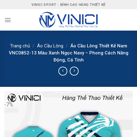
Bỏ
VINICI SPORT - ĐỈNH CAO HÀNG THIẾT KẾ
qua
nội
dung
Trang chủ
/
Áo Cầu Lông
/
Áo Cầu Lông Thiết Kế Nam
VNC0852-13 Màu Xanh Ngọc Navy – Phong Cách Năng
Động, Cá Tính
-7%