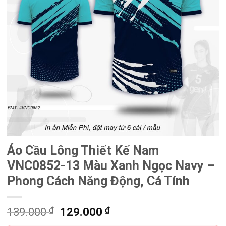
Áo Cầu Lông Thiết Kế Nam
VNC0852-13 Màu Xanh Ngọc Navy –
Phong Cách Năng Động, Cá Tính
₫
Giá
₫
Giá
139.000
129.000
gốc
hiện