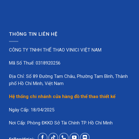
Mẫu VNC0852 hợp với kiểu Team
nào?
Mẫu này hợp với Team muốn áo có điểm nhấn nhưng
không quá nổi theo kiểu đỏ, cam hoặc vàng. Xanh
THÔNG TIN LIÊN HỆ
ngọc navy tạo cảm giác trẻ, gọn và dễ phối với nhiều
kiểu quần.
CÔNG TY TNHH THỂ THAO VINICI VIỆT NAM
Phù hợp với:
Mã Số Thuế: 0318920256
Team cầu lông nam nữ cần áo có màu nổi vừa
Địa Chỉ: Số 89 Đường Tam Châu, Phường Tam Bình, Thành
phải.
phố Hồ Chí Minh, Việt Nam
CLB phong trào muốn đồng phục cầu lông thiết kế
Hệ thống chi nhánh cửa hàng đồ thể thao thiết kế
có nhận diện riêng.
Ngày Cấp: 18/04/2025
Nhóm công ty cần áo hội thao trẻ, dễ mặc.
Lớp học, nhóm sinh viên muốn áo cầu lông hiện đại
Nơi Cấp: Phòng ĐKKD Sở Tài Chính TP. Hồ Chí Minh
hơn áo trắng cơ bản.