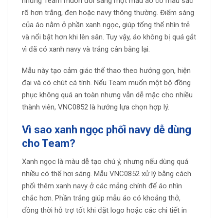
những Team muốn đổi sang một mẫu áo có màu sắc
rõ hơn trắng, đen hoặc navy thông thường. Điểm sáng
của áo nằm ở phần xanh ngọc, giúp tổng thể nhìn trẻ
và nổi bật hơn khi lên sân. Tuy vậy, áo không bị quá gắt
vì đã có xanh navy và trắng cân bằng lại.
Mẫu này tạo cảm giác thể thao theo hướng gọn, hiện
đại và có chút cá tính. Nếu Team muốn một bộ đồng
phục không quá an toàn nhưng vẫn dễ mặc cho nhiều
thành viên, VNC0852 là hướng lựa chọn hợp lý.
Vì sao xanh ngọc phối navy dễ dùng
cho Team?
Xanh ngọc là màu dễ tạo chú ý, nhưng nếu dùng quá
nhiều có thể hơi sáng. Mẫu VNC0852 xử lý bằng cách
phối thêm xanh navy ở các mảng chính để áo nhìn
chắc hơn. Phần trắng giúp mẫu áo có khoảng thở,
đồng thời hỗ trợ tốt khi đặt logo hoặc các chi tiết in