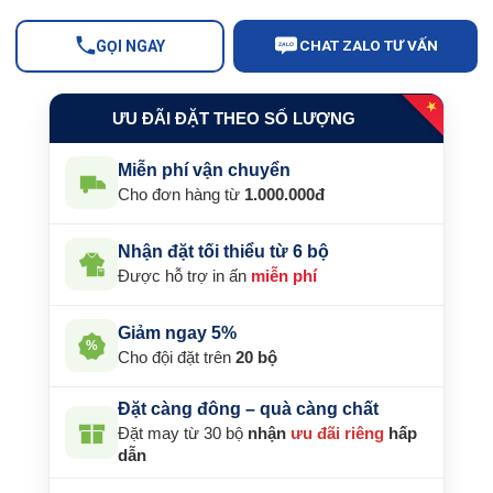
CHAT ZALO TƯ VẤN
GỌI NGAY
ZALO
★
ƯU ĐÃI ĐẶT THEO SỐ LƯỢNG
Miễn phí vận chuyển
Cho đơn hàng từ
1.000.000đ
Nhận đặt tối thiểu từ 6 bộ
Được hỗ trợ in ấn
miễn phí
Giảm ngay 5%
%
Cho đội đặt trên
20 bộ
Đặt càng đông – quà càng chất
Đặt may từ 30 bộ
nhận
ưu đãi riêng
hấp
dẫn