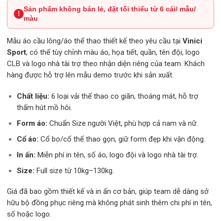
Sản phẩm không bán lẻ, đặt tối thiểu từ 6 cái/ mẫu/
là:
tại
!
màu
139.000 ₫.
là:
129.000 ₫.
Mẫu áo cầu lông/áo thể thao thiết kế theo yêu cầu tại
Vinici
Sport
, có thể tùy chỉnh màu áo, họa tiết, quần, tên đội, logo
CLB và logo nhà tài trợ theo nhận diện riêng của team. Khách
hàng được hỗ trợ lên mẫu demo trước khi sản xuất.
Chất liệu:
6 loại vải thể thao co giãn, thoáng mát, hỗ trợ
thấm hút mồ hôi.
Form áo:
Chuẩn Size người Việt, phù hợp cả nam và nữ.
Cổ áo:
Cổ bo/cổ thể thao gọn, giữ form đẹp khi vận động.
In ấn:
Miễn phí in tên, số áo, logo đội và logo nhà tài trợ.
Size:
Full size từ 10kg–130kg.
Giá đã bao gồm thiết kế và in ấn cơ bản, giúp team dễ dàng sở
hữu bộ đồng phục riêng mà không phát sinh thêm chi phí in tên,
số hoặc logo.