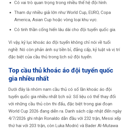
Có vai trò quan trọng trong nhiều thế hệ đội hình.
Tham dự nhiều giải lớn như World Cup, EURO, Copa
America, Asian Cup hoặc vòng loại khu vực.
Có tinh thần cống hiến lâu dài cho đội tuyển quốc gia.
Vì vậy, kỷ lục khoác áo đội tuyển không chỉ nói về tuổi
nghề. Nó còn phản ánh sự bền bỉ, đẳng cấp, kỷ luật và vị trí
đặc biệt của cầu thủ trong lịch sử đội tuyển.
Top cầu thủ khoác áo đội tuyển quốc
gia nhiều nhất
Dưới đây là nhóm nam cầu thủ có số lần khoác áo đội
tuyển quốc gia nhiều nhất lịch sử. Số liệu có thể thay đổi
với những cầu thủ còn thi đấu, đặc biệt trong giai đoạn
World Cup 2026 đang diễn ra. Danh sách cập nhật đến ngày
4/7/2026 ghi nhận Ronaldo dẫn đầu với 232 trận, Messi xếp
thứ hai với 203 trận, còn Luka Modrić và Bader Al-Mutawa