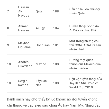
Hassan
Gắn bó lâu dài với đội
7
Al-
Qatar
188
tuyển Qatar
Haydos
Ahmed
Huyền thoại bóng đá
8
Ai Cập
184
Hassan
Ai Cập và châu Phi
Một trong những cầu
Maynor
9
Honduras
181
thủ CONCACAF ra sân
Figueroa
nhiều nhất
Gương mặt quen
Andrés
10
Mexico
180
thuộc của Mexico qua
Guardado
nhiều giải lớn
Hậu vệ huyền thoại của
Sergio
Tây Ban
10
180
Tây Ban Nha, vô địch
Ramos
Nha
World Cup 2010
Danh sách này cho thấy kỷ lục khoác áo đội tuyển không
chỉ thuộc về các siêu sao châu Âu hay Nam Mỹ. Nhiều cầu