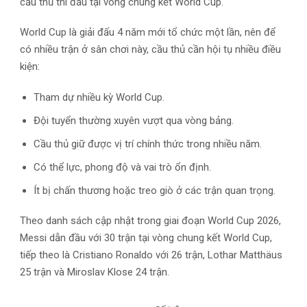
cầu thủ thi đấu tại vòng chung kết World Cup.
World Cup là giải đấu 4 năm mới tổ chức một lần, nên để
có nhiều trận ở sân chơi này, cầu thủ cần hội tụ nhiều điều
kiện:
Tham dự nhiều kỳ World Cup.
Đội tuyển thường xuyên vượt qua vòng bảng.
Cầu thủ giữ được vị trí chính thức trong nhiều năm.
Có thể lực, phong độ và vai trò ổn định.
Ít bị chấn thương hoặc treo giò ở các trận quan trọng.
Theo danh sách cập nhật trong giai đoạn World Cup 2026,
Messi dẫn đầu với 30 trận tại vòng chung kết World Cup,
tiếp theo là Cristiano Ronaldo với 26 trận, Lothar Matthäus
25 trận và Miroslav Klose 24 trận.