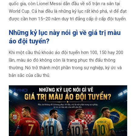
quốc gia, còn Lionel Messi dẫn đầu về số trận ra sân tại
World Cup. Cả hai đều là những kỷ lục rất khó phá, vì để đạt
được cần hơn 15–20 năm duy trì đẳng cấp ở cấp đội tuyển.
Những kỷ lục này nói gì về giá trị màu
áo đội tuyển?
Khi một cầu thủ khoác áo đội tuyển hơn 100, 150 hay 200
lần, màu áo đó không còn là trang phục thi đấu thông
thường. Nó trở thành một phần trong sự nghiệp, ký ức và
bản sắc của cầu thủ.