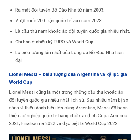
Ra mắt đội tuyển Bồ Đào Nha từ năm 2003.
Vượt mốc 200 trận quốc tế vào năm 2023.
Là cầu thủ nam khoác áo đội tuyển quốc gia nhiều nhất.
Ghi bàn ở nhiều kỳ EURO và World Cup.
Là biểu tượng lớn nhất của bóng đá Bồ Đào Nha hiện
đại.
Lionel Messi – biểu tượng của Argentina và kỷ lục gia
World Cup
Lionel Messi cũng là một trong những cầu thủ khoác áo
đội tuyển quốc gia nhiều nhất lịch sử. Sau nhiều năm bị so
sánh vì thiếu danh hiệu lớn cùng Argentina, Messi đã hoàn
thiện sự nghiệp quốc tế bằng chức vô địch Copa America
2021, Finalissima 2022 và đặc biệt là World Cup 2022.