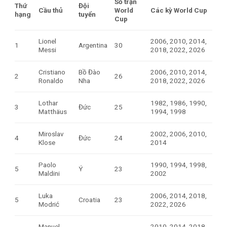
Số trận
Thứ
Đội
Cầu thủ
World
Các kỳ World Cup
hạng
tuyển
Cup
Lionel
2006, 2010, 2014,
1
Argentina
30
Messi
2018, 2022, 2026
Cristiano
Bồ Đào
2006, 2010, 2014,
2
26
Ronaldo
Nha
2018, 2022, 2026
Lothar
1982, 1986, 1990,
3
Đức
25
Matthäus
1994, 1998
Miroslav
2002, 2006, 2010,
4
Đức
24
Klose
2014
Paolo
1990, 1994, 1998,
5
Ý
23
Maldini
2002
Luka
2006, 2014, 2018,
5
Croatia
23
Modrić
2022, 2026
Manuel
2010, 2014, 2018,