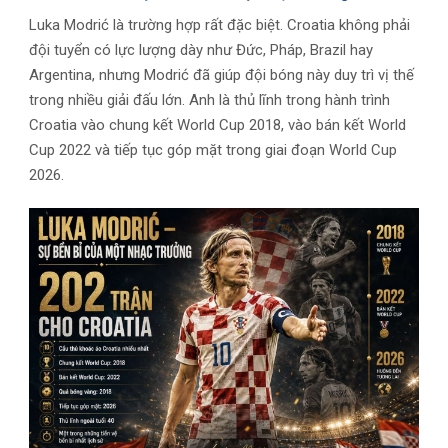
Luka Modrić là trường hợp rất đặc biệt. Croatia không phải
đội tuyển có lực lượng dày như Đức, Pháp, Brazil hay
Argentina, nhưng Modrić đã giúp đội bóng này duy trì vị thế
trong nhiều giải đấu lớn. Anh là thủ lĩnh trong hành trình
Croatia vào chung kết World Cup 2018, vào bán kết World
Cup 2022 và tiếp tục góp mặt trong giai đoạn World Cup
2026.