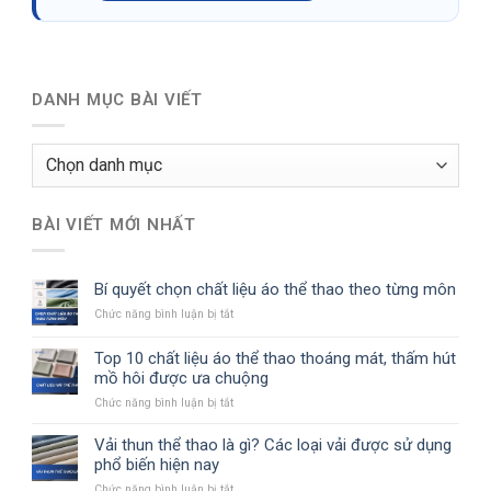
DANH MỤC BÀI VIẾT
Danh
mục
bài
viết
BÀI VIẾT MỚI NHẤT
Bí quyết chọn chất liệu áo thể thao theo từng môn
ở
Chức năng bình luận bị tắt
Bí
quyết
Top 10 chất liệu áo thể thao thoáng mát, thấm hút
chọn
mồ hôi được ưa chuộng
chất
liệu
ở
Chức năng bình luận bị tắt
áo
Top
thể
10
Vải thun thể thao là gì? Các loại vải được sử dụng
thao
chất
phổ biến hiện nay
theo
liệu
từng
ở
Chức năng bình luận bị tắt
áo