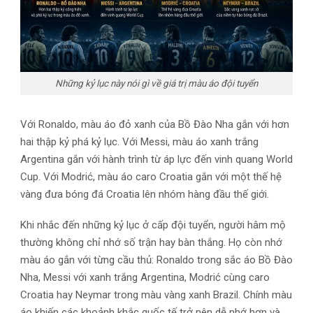
Những kỷ lục này nói gì về giá trị màu áo đội tuyển
Với Ronaldo, màu áo đỏ xanh của Bồ Đào Nha gắn với hơn
hai thập kỷ phá kỷ lục. Với Messi, màu áo xanh trắng
Argentina gắn với hành trình từ áp lực đến vinh quang World
Cup. Với Modrić, màu áo caro Croatia gắn với một thế hệ
vàng đưa bóng đá Croatia lên nhóm hàng đầu thế giới.
Khi nhắc đến những kỷ lục ở cấp đội tuyển, người hâm mộ
thường không chỉ nhớ số trận hay bàn thắng. Họ còn nhớ
màu áo gắn với từng cầu thủ: Ronaldo trong sắc áo Bồ Đào
Nha, Messi với xanh trắng Argentina, Modrić cùng caro
Croatia hay Neymar trong màu vàng xanh Brazil. Chính màu
áo khiến các khoảnh khắc quốc tế trở nên dễ nhớ hơn và