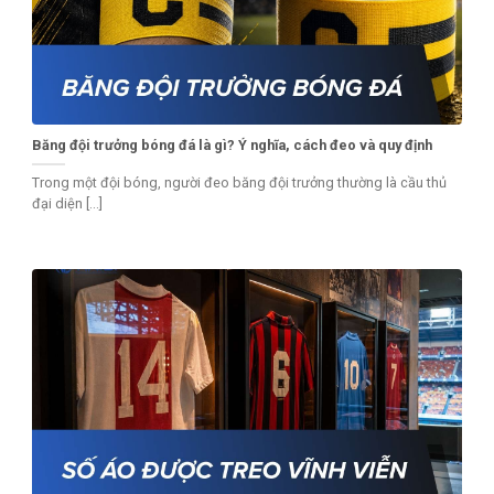
Băng đội trưởng bóng đá là gì? Ý nghĩa, cách đeo và quy định
Trong một đội bóng, người đeo băng đội trưởng thường là cầu thủ
đại diện [...]