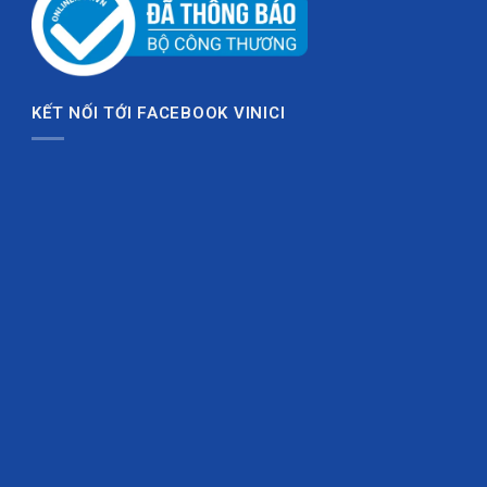
KẾT NỐI TỚI FACEBOOK VINICI