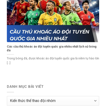
Các cầu thủ khoác áo đội tuyển quốc gia nhiều nhất lịch sử bóng
đá
Trong bóng đá, được khoác áo đội tuyển quốc gia là niềm tự hào lớn
[...]
DANH MỤC BÀI VIẾT
Danh
mục