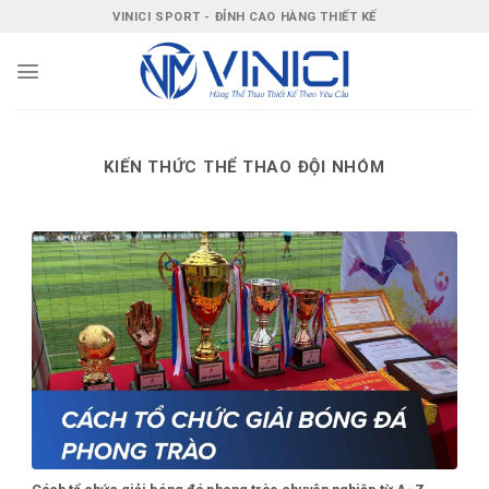
Bỏ
VINICI SPORT - ĐỈNH CAO HÀNG THIẾT KẾ
qua
nội
dung
KIẾN THỨC THỂ THAO ĐỘI NHÓM