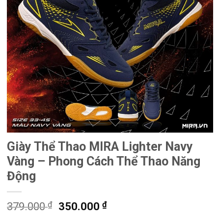
Giày Thể Thao MIRA Lighter Navy
Vàng – Phong Cách Thể Thao Năng
Động
₫
Giá
₫
Giá
379.000
350.000
gốc
hiện