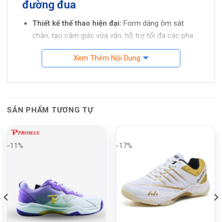
đường đua
Thiết kế thể thao hiện đại:
Form dáng ôm sát
chân, tạo cảm giác vừa vặn, hỗ trợ tối đa các pha
di chuyển nhanh và đổi hướng linh hoạt.
Xem Thêm Nội Dung
Chất liệu thoáng khí:
Bề mặt vải lưới giúp đôi chân
luôn khô thoáng, giảm mùi hôi, thích hợp cho tập
luyện kéo dài.
Đế cao su cao cấp:
Độ đàn hồi tốt, chống trơn
SẢN PHẨM TƯƠNG TỰ
trượt hiệu quả trên sàn trong nhà, tăng lực bám và
độ ổn định.
-11%
-17%
Ứng dụng thực tế
Sản phẩm lý tưởng cho
cầu lông, bóng chuyền, thể
dục thể thao trong nhà
. Với tính linh hoạt, nhẹ và
bám sàn tốt, MIRA Lighter Navy Vàng không chỉ phù
hợp cho vận động viên bán chuyên lẫn chuyên nghiệp,