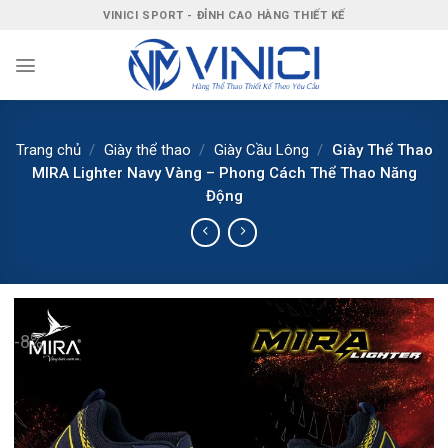
Bỏ
VINICI SPORT - ĐỈNH CAO HÀNG THIẾT KẾ
qua
nội
dung
Trang chủ
/
Giày thể thao
/
Giày Cầu Lông
/
Giày Thể Thao
MIRA Lighter Navy Vàng – Phong Cách Thể Thao Năng
Động
-8%