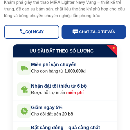
Khám phá giày thể thao MIRA Lighter Navy Vàng – thiết kế trẻ
là:
tại
trung, đế cao su bám sàn, chất liệu thoáng khí phù hợp cho cầu
379.000 ₫.
là:
lông và bóng chuyền chuyên nghiệp lẫn phong trào.
350.000 ₫.
CHAT ZALO TƯ VẤN
GỌI NGAY
ZALO
★
ƯU ĐÃI ĐẶT THEO SỐ LƯỢNG
Miễn phí vận chuyển
Cho đơn hàng từ
1.000.000đ
Nhận đặt tối thiểu từ 6 bộ
Được hỗ trợ in ấn
miễn phí
Giảm ngay 5%
%
Cho đội đặt trên
20 bộ
Đặt càng đông – quà càng chất