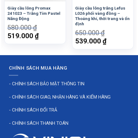
mà còn là sự lựa chọn hoàn hảo cho người mới bắt
đầu luyện tập thể thao hoặc sử dụng đi lại hàng ngày.
Giày cầu lông Promax
Giày cầu lông trắng Lefus
241023 – Trắng Tím Pastel
L026 phối vàng đồng –
Năng Động
Thoáng khí, thời trang và ổn
Vì sao nên chọn MIRA Lighter
định
580.000
₫
Navy Vàng?
650.000
₫
Giá
Giá
519.000
₫
Giá
Giá
539.000
₫
Với sự kết hợp giữa thiết kế hiện đại, màu sắc bắt mắt
gốc
hiện
gốc
hiện
và hiệu năng vượt trội, giày MIRA Lighter Navy Vàng là
là:
tại
là:
tại
người bạn đồng hành đáng tin cậy giúp bạn toả sáng
580.000 ₫.
là:
650.000 ₫.
là:
trên mọi sàn đấu.
₫.
519.000 ₫.
CHÍNH SÁCH MUA HÀNG
539.000 ₫
Mua ngay hôm nay
để cảm nhận sự khác biệt và bứt
- CHÍNH SÁCH BẢO MẬT THÔNG TIN
phá giới hạn trong từng bước chạy!
- CHÍNH SÁCH GIAO, NHẬN HÀNG VÀ KIỂM HÀNG
- CHÍNH SÁCH ĐỔI TRẢ
- CHÍNH SÁCH THANH TOÁN