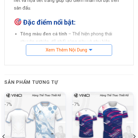
nét và họa tiết trắng giúp tạo điểm nhấn nổi bật trên
sân đấu.
Đặc điểm nổi bật:
Tông màu đen cá tính
– Thể hiện phong thái
chuyên nghiệp, dễ phối cùng giày và phụ kiện.
Xem Thêm Nội Dung
Chi tiết số áo và tên đội bóng
màu trắng viền
đỏ/cam – dễ nhìn, nổi bật và ấn tượng.
Họa tiết tổ ong
độc đáo ở phần ngực – tăng tính
hiện đại và khỏe khoắn.
SẢN PHẨM TƯƠNG TỰ
Logo bóng rổ màu cam
– xác định rõ phong cách
thể thao chủ đạo.
-7%
-7%
Tính tiện dụng vượt trội
Cá nhân hóa theo yêu cầu
: In tên, số áo phù hợp
cho đội nhóm, giải đấu hoặc các CLB chuyên
nghiệp.