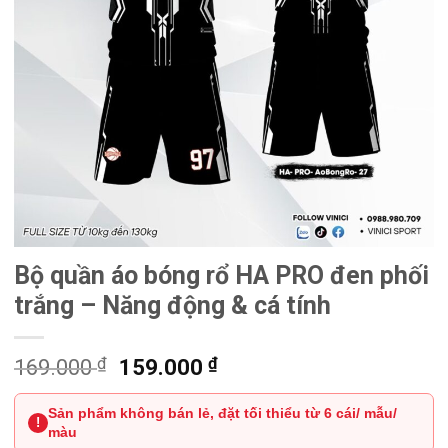
Bộ quần áo bóng rổ HA PRO đen phối
trắng – Năng động & cá tính
₫
Giá
₫
Giá
169.000
159.000
gốc
hiện
Sản phẩm không bán lẻ, đặt tối thiểu từ 6 cái/ mẫu/
là:
tại
!
màu
169.000 ₫.
là: