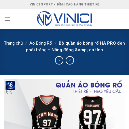
Bỏ
VINICI SPORT - ĐỈNH CAO HÀNG THIẾT KẾ
qua
nội
dung
Trang chủ
/
Áo Bóng Rổ
/
Bộ quần áo bóng rổ HA PRO đen
phối trắng – Năng động &amp; cá tính
-6%