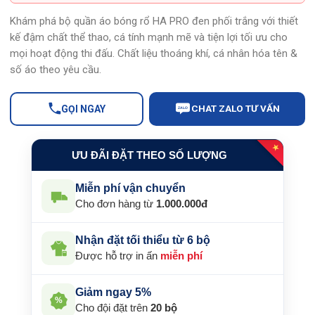
159.000 ₫.
Khám phá bộ quần áo bóng rổ HA PRO đen phối trắng với thiết
kế đậm chất thể thao, cá tính mạnh mẽ và tiện lợi tối ưu cho
mọi hoạt động thi đấu. Chất liệu thoáng khí, cá nhân hóa tên &
số áo theo yêu cầu.
CHAT ZALO TƯ VẤN
GỌI NGAY
ZALO
★
ƯU ĐÃI ĐẶT THEO SỐ LƯỢNG
Miễn phí vận chuyển
Cho đơn hàng từ
1.000.000đ
Nhận đặt tối thiểu từ 6 bộ
Được hỗ trợ in ấn
miễn phí
Giảm ngay 5%
%
Cho đội đặt trên
20 bộ