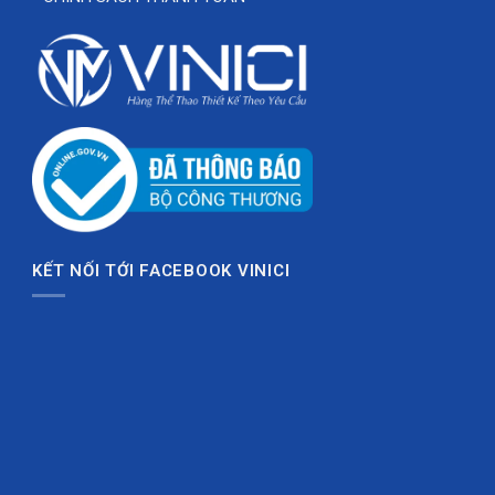
hàng ngay hôm nay để sở hữu bộ trang phục bóng rổ
vừa đẹp mắt vừa tiện nghi cho mọi trận đấu!
Liên hệ Vinici Sport ngay để được tư vấn & đặt
may theo yêu cầu!
KẾT NỐI TỚI FACEBOOK VINICI