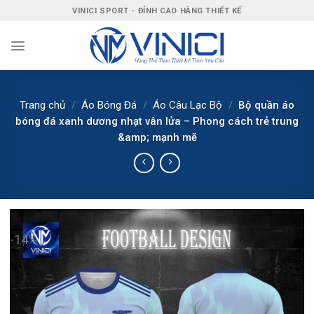
Bỏ
VINICI SPORT - ĐỈNH CAO HÀNG THIẾT KẾ
qua
nội
dung
Trang chủ
/
Áo Bóng Đá
/
Áo Câu Lạc Bộ
/
Bộ quần áo
bóng đá xanh dương nhạt vân lửa – Phong cách trẻ trung
&amp; mạnh mẽ
-14%