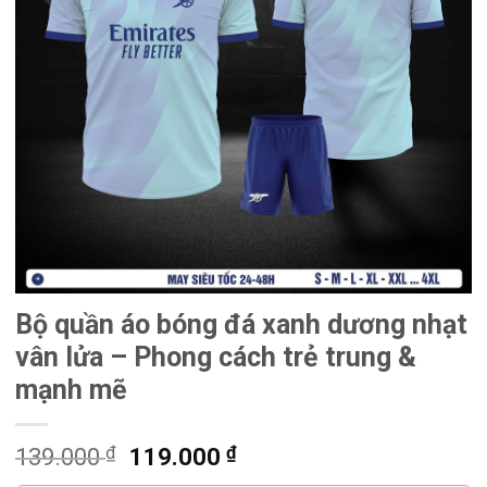
Bộ quần áo bóng đá xanh dương nhạt
vân lửa – Phong cách trẻ trung &
mạnh mẽ
₫
Giá
₫
Giá
139.000
119.000
gốc
hiện