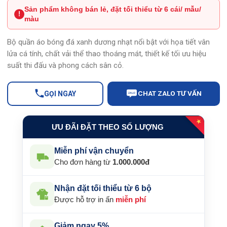
Sản phẩm không bán lẻ, đặt tối thiểu từ 6 cái/ mẫu/
là:
tại
!
màu
139.000 ₫.
là:
119.000 ₫.
Bộ quần áo bóng đá xanh dương nhạt nổi bật với họa tiết vân
lửa cá tính, chất vải thể thao thoáng mát, thiết kế tối ưu hiệu
suất thi đấu và phong cách sân cỏ.
CHAT ZALO TƯ VẤN
GỌI NGAY
ZALO
★
ƯU ĐÃI ĐẶT THEO SỐ LƯỢNG
Miễn phí vận chuyển
Cho đơn hàng từ
1.000.000đ
Nhận đặt tối thiểu từ 6 bộ
Được hỗ trợ in ấn
miễn phí
Giảm ngay 5%