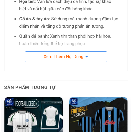
Họa tiết:
Vân lửa cách điệu cá tính, tạo sự khác
biệt và nổi bật giữa các đội bóng khác.
Cổ áo & tay áo:
Sử dụng màu xanh dương đậm tạo
điểm nhấn và tăng độ tương phản ấn tượng.
Quần đá banh:
Xanh tím than phối hợp hài hòa,
hoàn thiện tổng thể bộ trang phục.
Tính tiện dụng – Hiệu năng cao,
Xem Thêm Nội Dung
thoải mái tối đa
Chất liệu:
Vải thể thao chuyên dụng, thoáng khí tốt,
siêu nhẹ và nhanh khô – giúp cầu thủ duy trì trạng
SẢN PHẨM TƯƠNG TỰ
thái thi đấu tốt nhất.
Kiểu dáng:
Form vừa vặn, dễ di chuyển, đảm bảo
sự linh hoạt trong các pha xử lý bóng.
-14%
-14%
Đường may:
Chắc chắn, tinh tế, gia tăng độ bền sử
dụng ngay cả khi thi đấu cường độ cao.