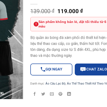
Giá
Giá
139.000
₫
119.000
₫
gốc
hiện
là:
tại
Sản phẩm không bán lẻ, đặt tối thiểu từ 6
!
màu
139.000 ₫.
là:
119.000 
Bộ quần áo bóng đá xám phối đỏ thiết kế hiện 
liệu thể thao cao cấp, co giãn, thấm hút tốt. Fo
tôn dáng, đa dạng size từ S đến 4XL, phù hợp 
thao và mặc thường ngày.
GỌI NGAY
CHAT ZALO
ZALO
Danh mục:
Áo Câu Lạc Bộ
,
Áo Thể Thao Thiết Kế Theo Y