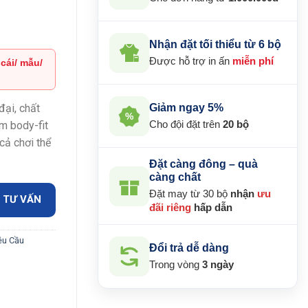
Nhận đặt tối thiểu từ 6 bộ
Được hỗ trợ in ấn
miễn phí
 cái/ mẫu/
₫.
Giảm ngay 5%
đại, chất
%
Cho đội đặt trên
20 bộ
rm body-fit
cả chơi thể
Đặt càng đông – quà
càng chất
Đặt may từ 30 bộ
nhận
ưu
 TƯ VẤN
đãi riêng
hấp dẫn
êu Cầu
Đổi trả dễ dàng
Trong vòng
3 ngày