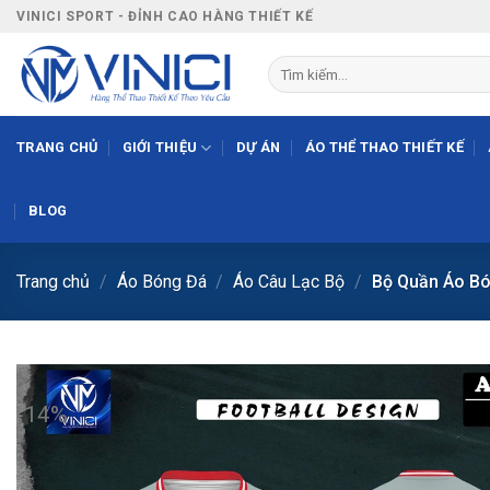
Bỏ
VINICI SPORT - ĐỈNH CAO HÀNG THIẾT KẾ
qua
nội
Tìm
kiếm:
dung
TRANG CHỦ
GIỚI THIỆU
DỰ ÁN
ÁO THỂ THAO THIẾT KẾ
BLOG
Trang chủ
/
Áo Bóng Đá
/
Áo Câu Lạc Bộ
/
Bộ Quần Áo Bó
-14%