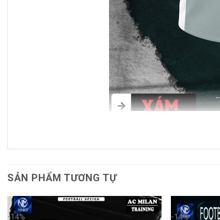
Thiết Kế Ấn Tượng – Màu Sắc T
SẢN PHẨM TƯƠNG TỰ
Sự kết hợp hoàn hảo giữa màu
xám trung tính
và
viền đỏ
làm nổi bật mọi loại màu da, trong khi các chi tiết đỏ ở c
người mặc nổi bật trong từng trận đấu.
-14%
-14%