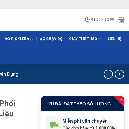
08:00 - 22:00
ÁO PICKLEBALL
ÁO CHẠY BỘ
GIÀY THỂ THAO
LIÊN HỆ
yên Dụng
★
Phối
ƯU ĐÃI ĐẶT THEO SỐ LƯỢNG
Liệu
Miễn phí vận chuyển
Cho đơn hàng từ
1.000.000đ