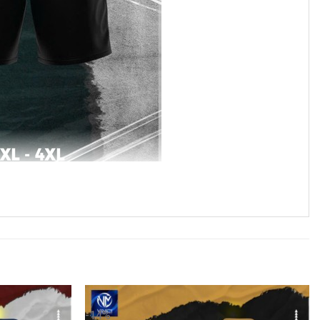
áo bóng đá này. Tông màu xám dễ phối hợp với phụ kiện và
ắng được in nổi bật nhưng vẫn giữ được độ tinh tế, giúp
-14%