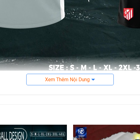
Xem Thêm Nội Dung
Bộ bóng đá xám phối đỏ – hiện đại & thể thao
hời Thượng
 nổi bật
mang đến sự hiện đại, trẻ trung và bắt mắt cho bộ quần 
ổ và tay áo tạo điểm nhấn thể thao đầy năng lượng. Logo và chữ tr
-14%