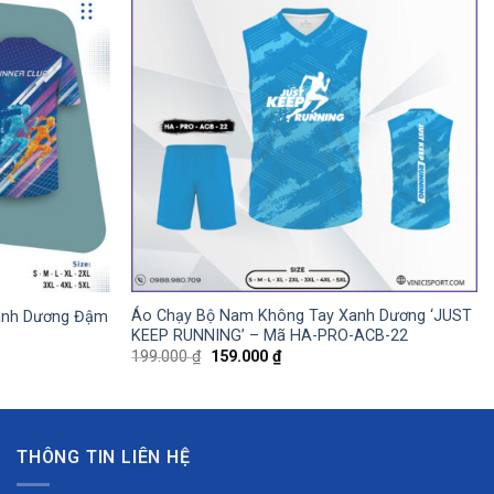
 lâu dài.
m, thể thao ngoài trời.
Áo Chạy Bộ Nam Không Tay Xanh Dương ‘JUST
anh Dương Đậm
KEEP RUNNING’ – Mã HA-PRO-ACB-22
u tối – thời điểm ánh sáng yếu. Áo vừa đảm bảo an toàn,
Giá
Giá
199.000
₫
159.000
₫
gốc
hiện
là:
tại
199.000 ₫.
là:
159.000 ₫.
n mỗi ngày!
THÔNG TIN LIÊN HỆ