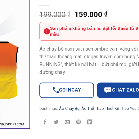
Giá
Giá
199.000
₫
159.000
₫
gốc
hiện
là:
tại
Sản phẩm không bán lẻ, đặt tối thiểu từ 6
!
màu
199.000 ₫.
là:
159.000 
Áo chạy bộ nam sát nách ombre cam vàng với c
thể thao thoáng mát, slogan truyền cảm hứng
RUNNING”, thiết kế nổi bật – bứt phá mọi giới 
đường chạy.
GỌI NGAY
CHAT ZALO
ZALO
Danh mục:
Áo Chạy Bộ
,
Áo Thể Thao Thiết Kế Theo Yêu 