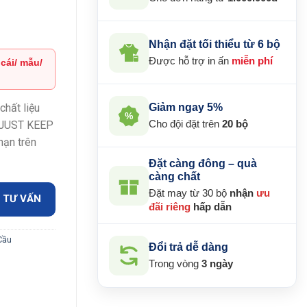
Nhận đặt tối thiểu từ 6 bộ
Được hỗ trợ in ấn
miễn phí
 cái/ mẫu/
₫.
Giảm ngay 5%
hất liệu
%
Cho đội đặt trên
20 bộ
 “JUST KEEP
hạn trên
Đặt càng đông – quà
càng chất
Đặt may từ 30 bộ
nhận
ưu
 TƯ VẤN
đãi riêng
hấp dẫn
Cầu
Đổi trả dễ dàng
Trong vòng
3 ngày