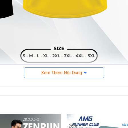
Áo Chạy Bộ Nam Cam Vàng – Just Keep Running
Xem Thêm Nội Dung
g – Nổi Bật và Truyền Cảm Hứng
e cam vàng
đầy ấn tượng – lựa chọn lý tưởng dành cho những ai y
-20%
ng chỉ thời trang mà còn tạo điểm nhấn độc đáo, dễ nhận biết khi