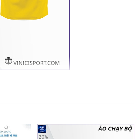
êu thích sự năng động, thoải mái và có phong cách riêng
-20%
 chạy bộ nơi công cộng.