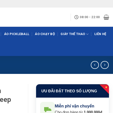
08:00 - 22:00
ÁO PICKLEBALL
ÁO CHẠY BỘ
GIÀY THỂ THAO
LIÊN HỆ
★
h
ƯU ĐÃI ĐẶT THEO SỐ LƯỢNG
Keep
Miễn phí vận chuyển
Cho đơn hàng từ
1.000.000đ