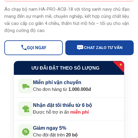
159.000 ₫.
Áo chạy bộ nam HA-PRO-ACB-18 với tông xanh navy chủ đạo
mang đến sự mạnh mẽ, chuyên nghiệp, kết hợp cùng chất liệu
vải cao cấp co giãn 4 chiều, thấm hút mồ hôi – tối ưu cho vận
động cường độ cao.
CHAT ZALO TƯ VẤN
GỌI NGAY
ZALO
★
ƯU ĐÃI ĐẶT THEO SỐ LƯỢNG
Miễn phí vận chuyển
Cho đơn hàng từ
1.000.000đ
Nhận đặt tối thiểu từ 6 bộ
Được hỗ trợ in ấn
miễn phí
Giảm ngay 5%
%
Cho đội đặt trên
20 bộ