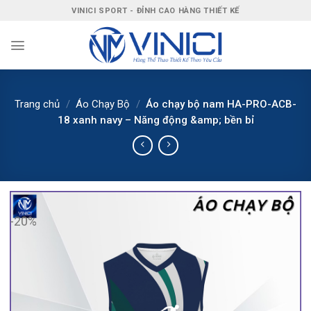
Bỏ
VINICI SPORT - ĐỈNH CAO HÀNG THIẾT KẾ
qua
nội
dung
Trang chủ
/
Áo Chạy Bộ
/
Áo chạy bộ nam HA-PRO-ACB-
18 xanh navy – Năng động &amp; bền bỉ
-20%