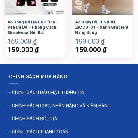
sẽ làm bạn luôn cảm thấy tự tin mỗi khi ra sân.
Vì sao bạn nên sở hữu áo chạy
Áo Bóng Rổ HA PRO Đen
Áo Chạy Bộ ZENRUN
bộ HA-PRO-ACB-18?
Vân Đá Đỏ – Phong Cách
ZICCO-01 – Xanh Gradient
Streetwear Nổi Bật
Năng Động
Thiết kế năng động, thể hiện cá tính thể thao.
169.000
₫
199.000
₫
Giá
Giá
Giá
Giá
159.000
₫
159.000
₫
Chất liệu cao cấp, thoáng mát và bền bỉ.
gốc
hiện
gốc
hiện
Phối màu thời thượng, dễ kết hợp với các loại quần
là:
tại
là:
tại
thể thao.
169.000 ₫.
là:
199.000 ₫.
là:
CHÍNH SÁCH MUA HÀNG
₫.
159.000 ₫.
159.000 ₫
Đừng để bất kỳ buổi luyện tập nào bị ảnh hưởng bởi sự
khó chịu hay thiếu linh hoạt.
HA-PRO-ACB-18
– lựa
- CHÍNH SÁCH BẢO MẬT THÔNG TIN
chọn hàng đầu cho những ai yêu thích sự bền bỉ và
hiệu suất vượt trội.
- CHÍNH SÁCH GIAO, NHẬN HÀNG VÀ KIỂM HÀNG
- CHÍNH SÁCH ĐỔI TRẢ
- CHÍNH SÁCH THANH TOÁN