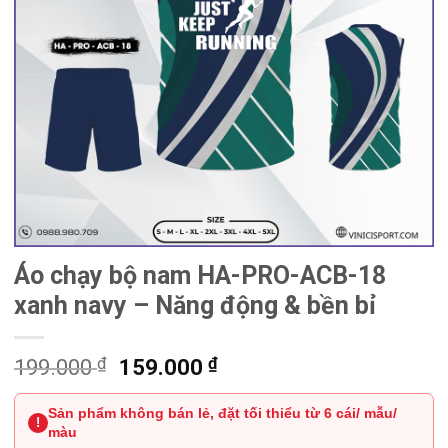
Áo chạy bộ nam HA-PRO-ACB-18
xanh navy – Năng động & bền bỉ
₫
Giá
₫
Giá
199.000
159.000
gốc
hiện
Sản phẩm không bán lẻ, đặt tối thiểu từ 6 cái/ mẫu/
là:
tại
!
màu
199.000 ₫.
là: