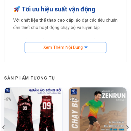
Tối ưu hiệu suất vận động
Với
chất liệu thể thao cao cấp
, áo đạt các tiêu chuẩn
cần thiết cho hoạt động chạy bộ và luyện tập:
Thấm hút mồ hôi
tuyệt vời, giúp cơ thể luôn khô
Xem Thêm Nội Dung
thoáng.
Co giãn 4 chiều
nâng cao độ linh hoạt cho mọi
chuyển động.
Kiểu dáng ba lỗ không tay
hỗ trợ thoát khí, giảm
SẢN PHẨM TƯƠNG TỰ
nhiệt tối ưu trong các buổi tập luyện cường độ cao.
Phù hợp với nhiều hoàn cảnh
-6%
-20%
Dù bạn là vận động viên chuyên nghiệp hay người yêu
thích chạy bộ, chiếc áo
HA-PRO-ACB-18
đều đáp
ứng tốt mọi nhu cầu tập luyện cũng như thời trang thể
thao. Sự kết hợp hài hòa giữa thẩm mỹ và hiệu năng