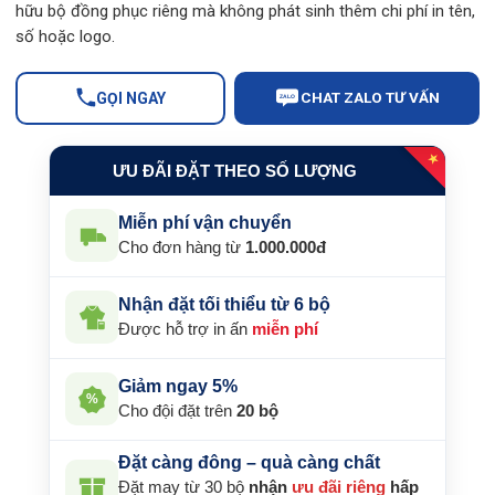
hữu bộ đồng phục riêng mà không phát sinh thêm chi phí in tên,
số hoặc logo.
CHAT ZALO TƯ VẤN
GỌI NGAY
ZALO
★
ƯU ĐÃI ĐẶT THEO SỐ LƯỢNG
Miễn phí vận chuyển
Cho đơn hàng từ
1.000.000đ
Nhận đặt tối thiểu từ 6 bộ
Được hỗ trợ in ấn
miễn phí
Giảm ngay 5%
%
Cho đội đặt trên
20 bộ
Đặt càng đông – quà càng chất
Đặt may từ 30 bộ
nhận
ưu đãi riêng
hấp