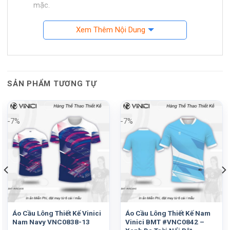
mặc.
Xanh bích
tạo cảm giác thể thao, mạnh và dễ
Xem Thêm Nội Dung
nhận diện. Màu này hợp với Team trẻ, Nhóm thích
áo nổi hơn nhưng vẫn giữ được sự gọn mắt.
Xanh da trời
mang lại cảm giác nhẹ, sáng và thân
thiện hơn. Phiên bản này hợp với Team sinh viên,
SẢN PHẨM TƯƠNG TỰ
Nhóm nam nữ hoặc các CLB thích phong cách trẻ
trung.
-7%
-7%
Xanh ve chai
là phiên bản chững nhất trong bộ
Skyblaze. Màu này hợp với CLB muốn đồng phục
có chiều sâu, ít kén người mặc và nhìn trưởng
thành hơn.
Chất liệu cần đủ thoáng cho nhịp
cầu lông
Áo Cầu Lông Thiết Kế Vinici
Áo Cầu Lông Thiết Kế Nam
Cầu lông là môn vận động liên tục. Người chơi cần áo
Nam Navy VNC0838-13
Vinici BMT #VNC0842 –