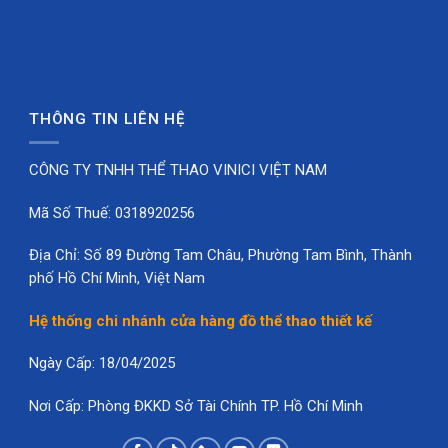
Quyền lợi khi đặt áo:
Chọn màu theo phong cách Team.
Chọn 1 trong 6 loại vải thể thao.
THÔNG TIN LIÊN HỆ
Miễn phí in tên, số, logo Team, logo CLB và logo
nhà tài trợ.
CÔNG TY TNHH THỂ THAO VINICI VIỆT NAM
Hỗ trợ lên mẫu demo trước khi sản xuất.
Mã Số Thuế: 0318920256
Form size chuẩn người Việt, dễ mặc cho nam và
Địa Chỉ: Số 89 Đường Tam Châu, Phường Tam Bình, Thành
nữ.
phố Hồ Chí Minh, Việt Nam
Full size từ 10kg–130kg.
Hệ thống chi nhánh cửa hàng đồ thể thao thiết kế
Nhận đặt may từ 6 bộ.
Ngày Cấp: 18/04/2025
Đặt Áo Cầu Lông Thiết Kế VINICI
Skyblaze
Nơi Cấp: Phòng ĐKKD Sở Tài Chính TP. Hồ Chí Minh
Áo Cầu Lông Thiết Kế VINICI Skyblaze Phong