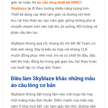
giác an toàn, thì
áo cầu lông thiết kế VINICI
Skyblaze
lại đi theo hướng nhiều năng lượng hơn.
Thiết kế dùng các khối tam giác và đường nét hình
học rải trên thân áo, tạo cảm giác giống những pha di
chuyển nhanh trên sân: bật lên, lùi xuống, đổi hướng và
phản cầu liên tục.
Skyblaze không quá rối, nhưng đủ chi tiết để Team có
hình ảnh riêng. Đây là kiểu áo hợp với những CLB
muốn đồng phục nhìn mới, trẻ và có chất thi đấu, đặc
biệt khi mặc đồng bộ trong giải giao lưu, hội thao hoặc
các buổi tập có chụp ảnh Team.
Điều làm Skyblaze khác những mẫu
áo cầu lông cơ bản
Skyblaze không đặt trọng tâm vào một logo lớn hay
một mảng màu đơn thuần. Điểm mạnh của mẫu này
nằm ở nhịp họa tiết: các tam giác lớn nhỏ, đường viền