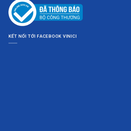
Trắng
Navy, đen, xanh dương đậm
Xanh bích
Trắng, đen, vàng nhạt
Xanh da trời
Navy, đen, xanh đậm
Xanh ve chai
Trắng, vàng nhạt, bạc
KẾT NỐI TỚI FACEBOOK VINICI
Logo Team, logo CLB hoặc logo tài trợ nên dùng file
rõ nét. Nếu logo có nhiều chi tiết tối, nên thêm viền
sáng khi đặt trên nền đỏ đô, xanh bích hoặc xanh ve
chai.
Vì sao nên đặt Skyblaze tại Vinici
Sport?
Khi đặt
Áo Cầu Lông Thiết Kế VINICI Skyblaze
tại
Vinici Sport, khách hàng có thể tùy chỉnh nhiều chi tiết
để áo đúng với hình ảnh Team hơn. Mẫu áo có thể
thay đổi màu, thêm tên Team, tên thành viên, số áo,
logo CLB và logo nhà tài trợ theo yêu cầu.