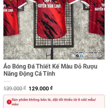
Áo Bóng Đá Thiết Kế Màu Đỏ Rượu
Năng Động Cá Tính
₫
Giá
₫
Giá
139.000
129.000
gốc
hiện
Sản phẩm không bán lẻ, đặt tối thiểu từ 6 cái/ mẫu/
là:
tại
!
màu
139.000 ₫.
là: