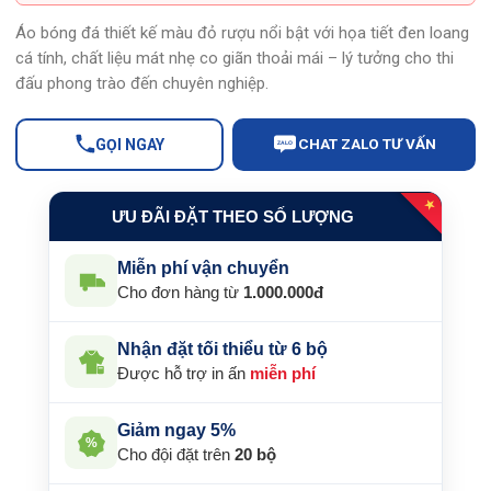
129.000 ₫.
Áo bóng đá thiết kế màu đỏ rượu nổi bật với họa tiết đen loang
cá tính, chất liệu mát nhẹ co giãn thoải mái – lý tưởng cho thi
đấu phong trào đến chuyên nghiệp.
CHAT ZALO TƯ VẤN
GỌI NGAY
ZALO
★
ƯU ĐÃI ĐẶT THEO SỐ LƯỢNG
Miễn phí vận chuyển
Cho đơn hàng từ
1.000.000đ
Nhận đặt tối thiểu từ 6 bộ
Được hỗ trợ in ấn
miễn phí
Giảm ngay 5%
%
Cho đội đặt trên
20 bộ