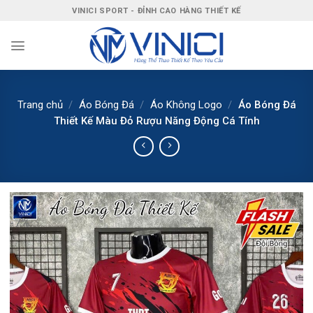
Bỏ
VINICI SPORT - ĐỈNH CAO HÀNG THIẾT KẾ
qua
nội
dung
Trang chủ
/
Áo Bóng Đá
/
Áo Không Logo
/
Áo Bóng Đá
Thiết Kế Màu Đỏ Rượu Năng Động Cá Tính
-7%