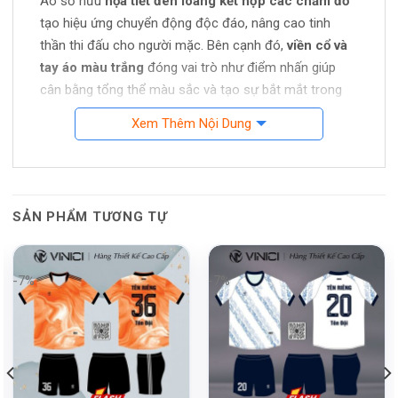
Áo sở hữu
họa tiết đen loang kết hợp các chấm đỏ
tạo hiệu ứng chuyển động độc đáo, nâng cao tinh
thần thi đấu cho người mặc. Bên cạnh đó,
viền cổ và
tay áo màu trắng
đóng vai trò như điểm nhấn giúp
cân bằng tổng thể màu sắc và tạo sự bắt mắt trong
từng chi tiết.
Xem Thêm Nội Dung
Chất liệu thể thao cao cấp – Sẵn
sàng mọi trận đấu
Sản phẩm được làm từ
vải thể thao chuyên dụng
với
SẢN PHẨM TƯƠNG TỰ
khả năng
thoáng khí, thấm hút mồ hôi
vượt trội. Dù
thi đấu trong điều kiện nắng nóng hay vận động liên
tục, người mặc vẫn cảm thấy khô thoáng và thoải mái.
-7%
-7%
Áo có đặc tính
co giãn, mềm nhẹ
, hỗ trợ cử động linh
hoạt, đặc biệt trong những pha tranh chấp quyết liệt
hay khi di chuyển tốc độ cao.
Form dáng ôm nhẹ
mang đến sự vừa vặn và đảm bảo tính thẩm mỹ trên