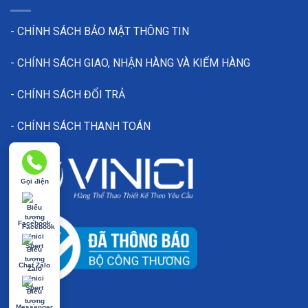
Thiết kế tối giản, đậm chất thể thao
– dễ dàng in ấn 
Giá thành hợp lý
– phù hợp với ngân sách của câu lạc b
- CHÍNH SÁCH BẢO MẬT THÔNG TIN
Giao hàng toàn quốc
– hỗ trợ khách hàng đặt may số l
- CHÍNH SÁCH GIAO, NHẬN HÀNG VÀ KIỂM HÀNG
Hãy đặt ngay áo bóng đá BD08010 để nâng tầm hình ản
- CHÍNH SÁCH ĐỔI TRẢ
- CHÍNH SÁCH THANH TOÁN
Gọi điện
Facebook
Chat Zalo
Messenger