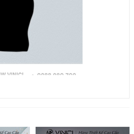
 Mẽ
a, uy lực và quyết tâm. Đây là màu sắc thường được các