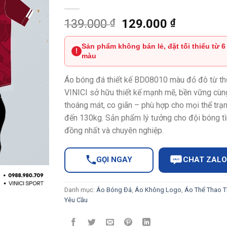
Giá
Giá
139.000
₫
129.000
₫
gốc
hiện
là:
tại
Sản phẩm không bán lẻ, đặt tối thiểu từ 6
!
màu
139.000 ₫.
là:
129.000 
Áo bóng đá thiết kế BD08010 màu đỏ đô từ th
VINICI sở hữu thiết kế mạnh mẽ, bền vững cùng
thoáng mát, co giãn – phù hợp cho mọi thể trạ
đến 130kg. Sản phẩm lý tưởng cho đội bóng t
đồng nhất và chuyên nghiệp.
GỌI NGAY
CHAT ZALO
ZALO
Danh mục:
Áo Bóng Đá
,
Áo Không Logo
,
Áo Thể Thao T
Yêu Cầu