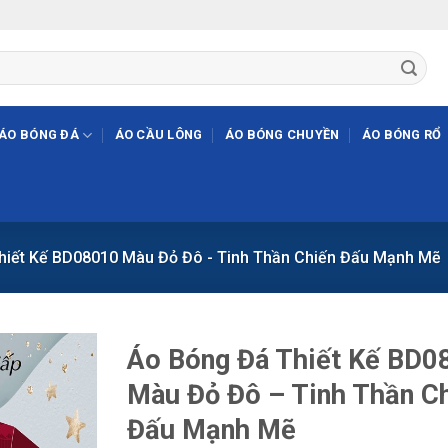
ÁO BÓNG ĐÁ
ÁO CẦU LÔNG
ÁO BÓNG CHUYỀN
ÁO BÓNG RỔ
hiết Kế BD08010 Màu Đỏ Đô - Tinh Thần Chiến Đấu Mạnh Mẽ
Áo Bóng Đá Thiết Kế BD0
Màu Đỏ Đô – Tinh Thần C
Đấu Mạnh Mẽ