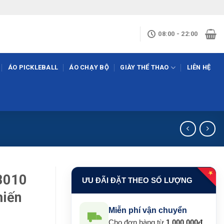
08:00 - 22:00
ÁO PICKLEBALL
ÁO CHẠY BỘ
GIÀY THỂ THAO
LIÊN HỆ
★
8010
ƯU ĐÃI ĐẶT THEO SỐ LƯỢNG
hiến
Miễn phí vận chuyển
Cho đơn hàng từ
1.000.000đ