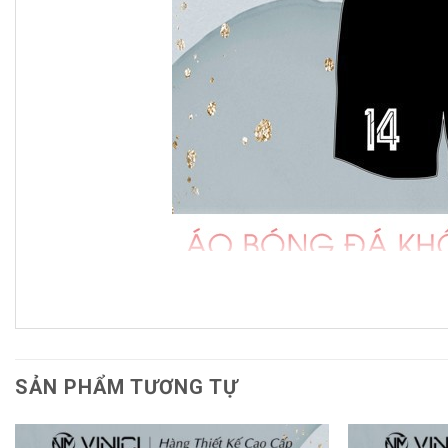
Áo
SẢN PHẨM TƯƠNG TỰ
Thiết kế nổi bật với màu đỏ đô san
Mẫu áo bóng đá không logo BD08010 của
VINICI
mang sắc