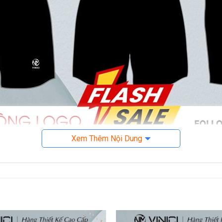
Xem Thêm Nội Dung
 Bóng Đá Thiết Kế BD08010 Màu Đỏ Đô – Tinh Thần Chiến Đấu Mạnh
g trọng
 đỏ đô (bordeaux) chủ đạo – tông màu biểu trưng cho sự máu lử