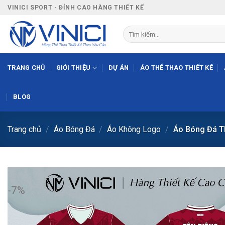
Bỏ
VINICI SPORT - ĐỈNH CAO HÀNG THIẾT KẾ
qua
nội
Tìm
kiếm:
dung
TRANG CHỦ
GIỚI THIỆU
DỰ ÁN
ÁO THỂ THAO THIẾT KẾ
BLOG
Trang chủ
/
Áo Bóng Đá
/
Áo Không Logo
/
Áo Bóng Đá T
-7%