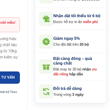
Nhận đặt tối thiểu từ 6 bộ
Được hỗ trợ in ấn
miễn phí
 cái/ mẫu/
₫.
Giảm ngay 5%
ương hiệu
%
Cho đội đặt trên
20 bộ
 chất liệu
ng từ 10kg
ìm kiếm sự
Đặt càng đông – quà
càng chất
Đặt may từ 30 bộ
nhận
ưu
đãi riêng
hấp dẫn
 TƯ VẤN
Đổi trả dễ dàng
hiết Kế Theo
Trong vòng
3 ngày