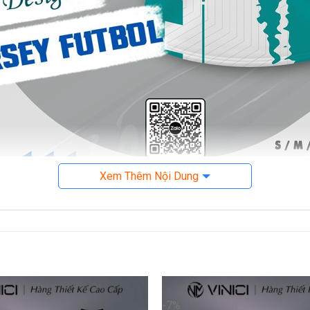
Xem Thêm Nội Dung
Áo bóng đá Jersey trắng xanh ngọc
chất riêng
mạnh bởi sự kết hợp thông minh giữa các gam màu:
 giúp đội bóng của bạn nổi bật trên sân.
-7%
thể giúp tạo cảm giác dễ nhìn, hài hòa.