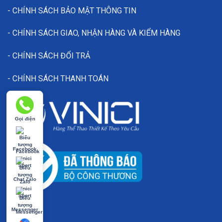
- CHÍNH SÁCH BẢO MẬT THÔNG TIN
Tại sao nên chọn Vinici Sport?
- CHÍNH SÁCH GIAO, NHẬN HÀNG VÀ KIỂM HÀNG
Tại
vinicisport.com
, chúng tôi không chỉ cung cấp sản phẩ
- CHÍNH SÁCH ĐỔI TRẢ
In ấn theo yêu cầu (tên, số áo, logo riêng).
- CHÍNH SÁCH THANH TOÁN
Hệ thống size đầy đủ phù hợp mọi vóc dáng.
Giao hàng nhanh, hỗ trợ đổi trả linh hoạt.
Gọi điện
Đừng chần chừ – Trang bị cho đội bóng của bạn mẫu 
Facebook
Chat Zalo
Messenger