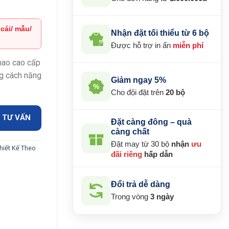
 cái/ mẫu/
Nhận đặt tối thiểu từ 6 bộ
Được hỗ trợ in ấn
miễn phí
₫.
thao cao cấp
g cách năng
Giảm ngay 5%
%
Cho đội đặt trên
20 bộ
 TƯ VẤN
Đặt càng đông – quà
càng chất
Đặt may từ 30 bộ
nhận
ưu
hiết Kế Theo
đãi riêng
hấp dẫn
Đổi trả dễ dàng
Trong vòng
3 ngày