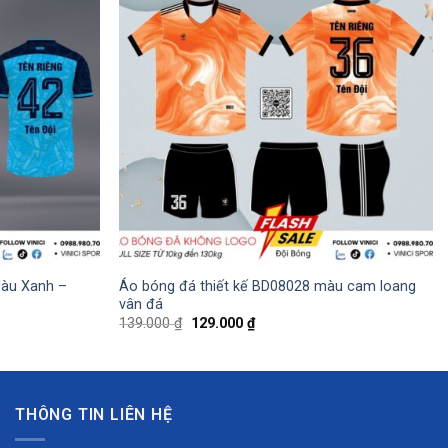
Màu Xanh –
Áo bóng đá thiết kế BD08028 màu cam loang
vân đá
Giá
Giá
139.000
₫
129.000
₫
gốc
hiện
là:
tại
139.000 ₫.
là:
129.000 ₫.
THÔNG TIN LIÊN HỆ