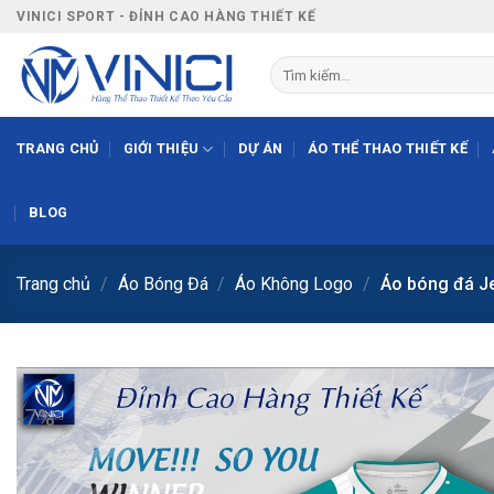
Bỏ
VINICI SPORT - ĐỈNH CAO HÀNG THIẾT KẾ
qua
nội
Tìm
kiếm:
dung
TRANG CHỦ
GIỚI THIỆU
DỰ ÁN
ÁO THỂ THAO THIẾT KẾ
BLOG
Trang chủ
/
Áo Bóng Đá
/
Áo Không Logo
/
Áo bóng đá Je
-7%