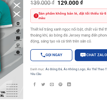
Giá
Giá
139.000
₫
129.000
₫
gốc
hiện
là:
tại
Sản phẩm không bán lẻ, đặt tối thiểu từ 6
!
màu
139.000 ₫.
là:
129.000 
Thiết kế trắng xanh ngọc nổi bật, chất vải thể 
thoáng khí, áo bóng đá Jersey mang đến phon
động, sáng tạo và cá tính trên sân cỏ.
GỌI NGAY
CHAT ZALO
ZALO
Danh mục:
Áo Bóng Đá
,
Áo Không Logo
,
Áo Thể Thao T
Yêu Cầu