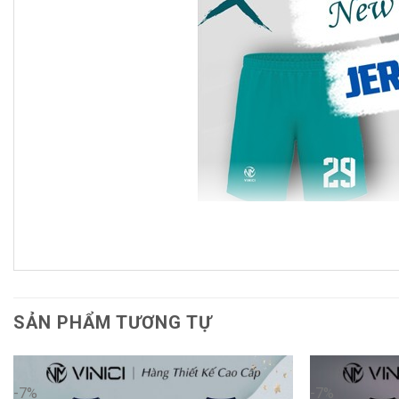
Thiết kế màu sắc tinh tế – Đậm 
SẢN PHẨM TƯƠNG TỰ
Mẫu
áo bóng đá Jersey trắng xanh ngọc
gây ấn tượng 
Xanh ngọc (teal)
: biểu tượng của sáng tạo và đổi mới,
-7%
-7%
Trắng
: nét trung hoà tinh khiết, cân bằng thiết kế tổng 