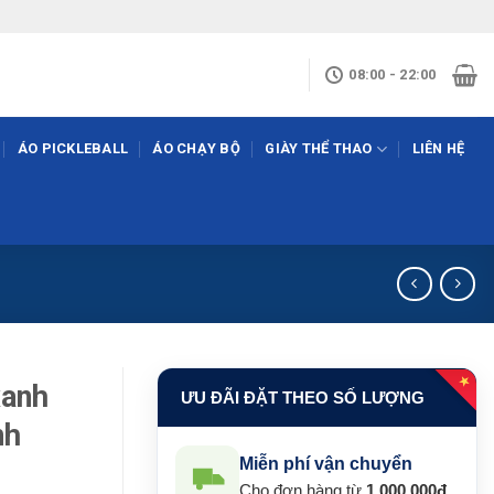
08:00 - 22:00
ÁO PICKLEBALL
ÁO CHẠY BỘ
GIÀY THỂ THAO
LIÊN HỆ
★
xanh
ƯU ĐÃI ĐẶT THEO SỐ LƯỢNG
nh
Miễn phí vận chuyển
Cho đơn hàng từ
1.000.000đ