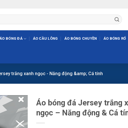
ÁO BÓNG ĐÁ
ÁO CẦU LÔNG
ÁO BÓNG CHUYỀN
ÁO BÓNG RỔ
rsey trắng xanh ngọc - Năng động &amp; Cá tính
Áo bóng đá Jersey trắng 
ngọc – Năng động & Cá tí