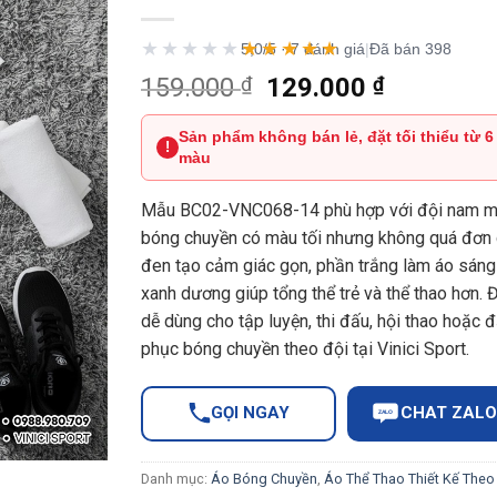
★★★★★
★★★★★
5,0/5 · 7 đánh giá
|
Đã bán 398
Giá
Giá
159.000
₫
129.000
₫
gốc
hiện
là:
tại
Sản phẩm không bán lẻ, đặt tối thiểu từ 6
!
màu
159.000 ₫.
là:
129.000 
Mẫu BC02-VNC068-14 phù hợp với đội nam m
bóng chuyền có màu tối nhưng không quá đơn 
đen tạo cảm giác gọn, phần trắng làm áo sáng
xanh dương giúp tổng thể trẻ và thể thao hơn. 
dễ dùng cho tập luyện, thi đấu, hội thao hoặc 
phục bóng chuyền theo đội tại Vinici Sport.
GỌI NGAY
CHAT ZALO
ZALO
Danh mục:
Áo Bóng Chuyền
,
Áo Thể Thao Thiết Kế Theo