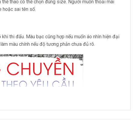
rm thể thao có thể chọn đúng size. Người muốn thoải mái
e hoặc sai tên số.
 khi thi đấu. Màu bạc cũng hợp nếu muốn áo nhìn hiện đại
g làm màu chính nếu độ tương phản chưa đủ rõ.