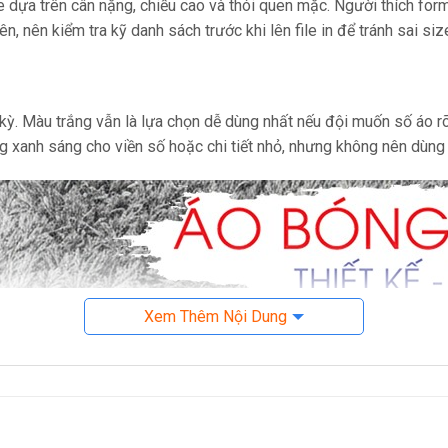
ize dựa trên cân nặng, chiều cao và thói quen mặc. Người thích fo
n, nên kiểm tra kỹ danh sách trước khi lên file in để tránh sai siz
ỳ. Màu trắng vẫn là lựa chọn dễ dùng nhất nếu đội muốn số áo rõ
ng xanh sáng cho viền số hoặc chi tiết nhỏ, nhưng không nên dùn
Xem Thêm Nội Dung