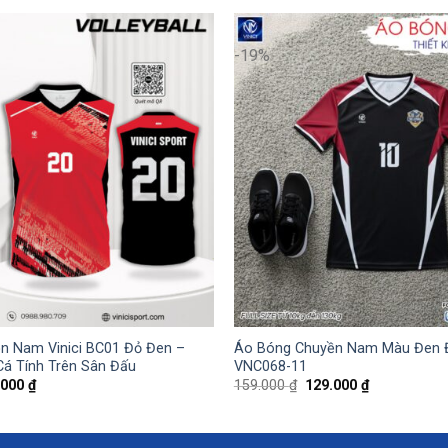
-19%
n Nam Vinici BC01 Đỏ Đen –
Áo Bóng Chuyền Nam Màu Đen 
Cá Tính Trên Sân Đấu
VNC068-11
Giá
Giá
Giá
.000
₫
159.000
₫
129.000
₫
hiện
gốc
hiện
tại
là:
tại
000 ₫.
là:
159.000 ₫.
là:
129.000 ₫.
129.000 ₫.