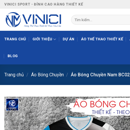
Bỏ
VINICI SPORT - ĐỈNH CAO HÀNG THIẾT KẾ
qua
nội
Tìm
kiếm:
dung
TRANG CHỦ
GIỚI THIỆU
DỰ ÁN
ÁO THỂ THAO THIẾT KẾ
BLOG
Trang chủ
/
Áo Bóng Chuyền
/
Áo Bóng Chuyền Nam BC02
-19%