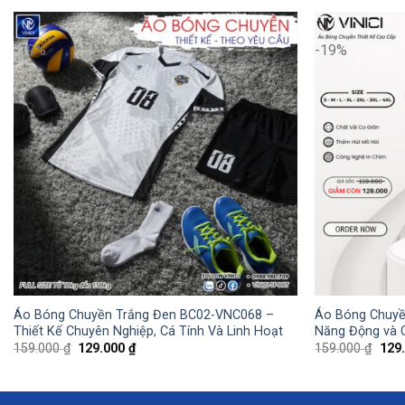
-19%
-19%
Áo Bóng Chuyền Trắng Đen BC02-VNC068 –
Áo Bóng Chuyề
Thiết Kế Chuyên Nghiệp, Cá Tính Và Linh Hoạt
Năng Động và 
Giá
Giá
Giá
159.000
₫
129.000
₫
159.000
₫
129
gốc
hiện
gốc
là:
tại
là:
159.000 ₫.
là:
159.
129.000 ₫.