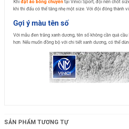
Khi
đặt áo bóng chuyền
tại Vinici Sport, đội nên chốt s
khi thi đấu có thể tăng nhẹ một size. Với đội đông thành viê
Gợi ý màu tên số
Với mẫu đen trắng xanh dương, tên số không cần quá cầu k
hơn. Nếu muốn đồng bộ với chi tiết xanh dương, có thể dù
SẢN PHẨM TƯƠNG TỰ