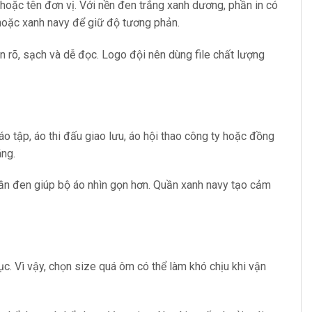
 hoặc tên đơn vị. Với nền đen trắng xanh dương, phần in có
n hoặc xanh navy để giữ độ tương phản.
n rõ, sạch và dễ đọc. Logo đội nên dùng file chất lượng
 tập, áo thi đấu giao lưu, áo hội thao công ty hoặc đồng
áng.
ần đen giúp bộ áo nhìn gọn hơn. Quần xanh navy tạo cảm
ục. Vì vậy, chọn size quá ôm có thể làm khó chịu khi vận