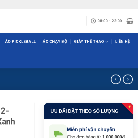
08:00 - 22:00
ÁO PICKLEBALL
ÁO CHẠY BỘ
GIÀY THỂ THAO
LIÊN HỆ
★
02-
ƯU ĐÃI ĐẶT THEO SỐ LƯỢNG
Xanh
Miễn phí vận chuyển
Cho đơn hàng từ
1.000.000đ