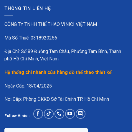
THÔNG TIN LIÊN HỆ
CÔNG TY TNHH THỂ THAO VINICI VIỆT NAM
Mã Số Thuế: 0318920256
Địa Chỉ: Số 89 Đường Tam Châu, Phường Tam Bình, Thành
phố Hồ Chí Minh, Việt Nam
Hệ thống chi nhánh cửa hàng đồ thể thao thiết kế
Ngày Cấp: 18/04/2025
Động
Nơi Cấp: Phòng ĐKKD Sở Tài Chính TP. Hồ Chí Minh
ợ, có thể đặt ở tay áo hoặc dưới số sau lưng tùy nhu cầu.
Follow Vinici: