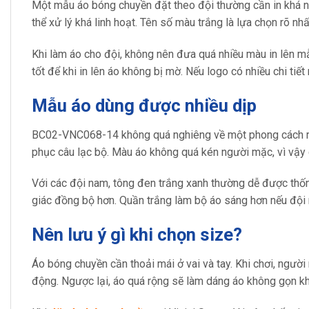
Một mẫu áo bóng chuyền đặt theo đội thường cần in khá nhiề
thể xử lý khá linh hoạt. Tên số màu trắng là lựa chọn rõ n
Khi làm áo cho đội, không nên đưa quá nhiều màu in lên mẫ
tốt để khi in lên áo không bị mờ. Nếu logo có nhiều chi tiế
Mẫu áo dùng được nhiều dịp
BC02-VNC068-14 không quá nghiêng về một phong cách riêng
phục câu lạc bộ. Màu áo không quá kén người mặc, vì vậy d
Với các đội nam, tông đen trắng xanh thường dễ được thố
giác đồng bộ hơn. Quần trắng làm bộ áo sáng hơn nếu đội 
Nên lưu ý gì khi chọn size?
Áo bóng chuyền cần thoải mái ở vai và tay. Khi chơi, người
động. Ngược lại, áo quá rộng sẽ làm dáng áo không gọn khi