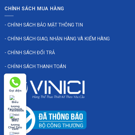
CHÍNH SÁCH MUA HÀNG
- CHÍNH SÁCH BẢO MẬT THÔNG TIN
- CHÍNH SÁCH GIAO, NHẬN HÀNG VÀ KIỂM HÀNG
- CHÍNH SÁCH ĐỔI TRẢ
- CHÍNH SÁCH THANH TOÁN
Áo 
Gọi điện
Một bố cục dễ dùng là: logo đội ở ngực trái, số nhỏ ở ngực
Facebook
Bố cục này đủ thông tin nhưng vẫn giữ áo sạch.
Chat Zalo
Đặt áo bóng chuyền nam tại Vinici