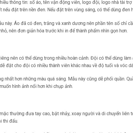
u thông tin: số áo, tên vận động viên, logo đội, logo nhà tài trợ
hất nếu đặt trên nền đen. Nếu đặt trên vùng sáng, có thể dùng đe
u này. Áo đã có đen, trắng và xanh dương nên phần tên số chỉ cầ
t nhỏ, nên đơn giản hóa trước khi in để thành phẩm nhìn gọn hơn.
 nên có thể dùng trong nhiều hoàn cảnh. Đội có thể dùng làm áo
ễ đặt cho đội có nhiều thành viên khác nhau về độ tuổi và vóc d
ng nhất hơn những màu quá sáng. Mẫu này cũng dễ phối quần. Qu
muốn hình ảnh nổi hơn khi chụp ảnh.
 mặc thường đưa tay cao, bật nhảy, xoay người và di chuyển liên t
 thi đấu.