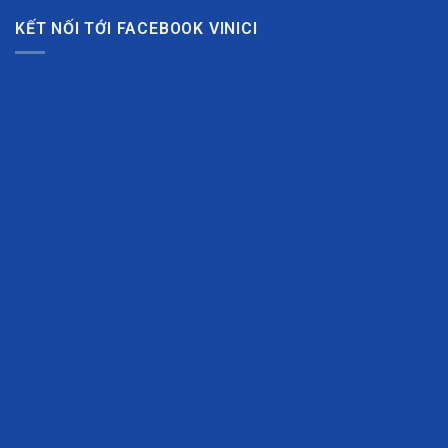
KẾT NỐI TỚI FACEBOOK VINICI
Bóng Chuyền Nam BC02-VNC068-14 – Đen Trắng Xanh Dương Năng 
 phải hoặc giữa ngực, tên và số lớn ở sau lưng. Nếu có logo tài tr
 Sport