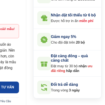
Nhận đặt tối thiểu từ 6 bộ
Được hỗ trợ in ấn
miễn phí
 cái/ mẫu/
Giảm ngay 5%
₫.
%
Cho đội đặt trên
20 bộ
uốn áo
giản. Nền
 hơn, còn
Đặt càng đông – quà
càng chất
Đây là mẫu
Đặt may từ 30 bộ
nhận
ưu
đặt đồng
đãi riêng
hấp dẫn
Đổi trả dễ dàng
 TƯ VẤN
Trong vòng
3 ngày
 Yêu Cầu