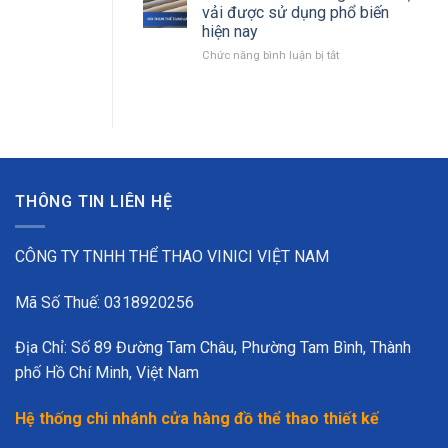
chất
theo
áo
vải được sử dụng phổ biến
liệu
từng
thể
hiện nay
áo
môn
thao
ở
Chức năng bình luận bị tắt
thể
Vải
thao
thun
thoáng
thể
mát,
thao
thấm
là
hút
gì?
mồ
Các
hôi
loại
được
THÔNG TIN LIÊN HỆ
vải
ưa
được
chuộng
sử
CÔNG TY TNHH THỂ THAO VINICI VIỆT NAM
dụng
phổ
biến
Mã Số Thuế: 0318920256
hiện
nay
Địa Chỉ: Số 89 Đường Tam Châu, Phường Tam Bình, Thành
phố Hồ Chí Minh, Việt Nam
Hệ thống chi nhánh cửa hàng đồ thể thao thiết kế