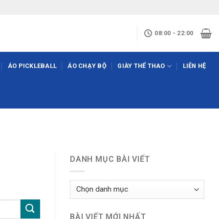
08:00 - 22:00
ÁO PICKLEBALL
ÁO CHẠY BỘ
GIÀY THỂ THAO
LIÊN HỆ
DANH MỤC BÀI VIẾT
Danh
mục
bài
BÀI VIẾT MỚI NHẤT
viết