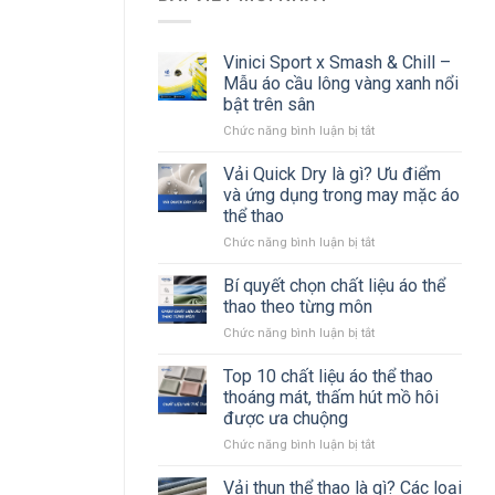
Vinici Sport x Smash & Chill –
Mẫu áo cầu lông vàng xanh nổi
bật trên sân
ở
Chức năng bình luận bị tắt
Vinici
Sport
Vải Quick Dry là gì? Ưu điểm
x
và ứng dụng trong may mặc áo
Smash
thể thao
&
ở
Chức năng bình luận bị tắt
Chill
Vải
–
Quick
Mẫu
Bí quyết chọn chất liệu áo thể
Dry
áo
thao theo từng môn
là
cầu
ở
Chức năng bình luận bị tắt
gì?
lông
Bí
Ưu
vàng
quyết
Top 10 chất liệu áo thể thao
điểm
xanh
chọn
và
nổi
thoáng mát, thấm hút mồ hôi
chất
ứng
bật
được ưa chuộng
liệu
dụng
trên
ở
Chức năng bình luận bị tắt
áo
trong
sân
Top
thể
may
10
thao
Vải thun thể thao là gì? Các loại
mặc