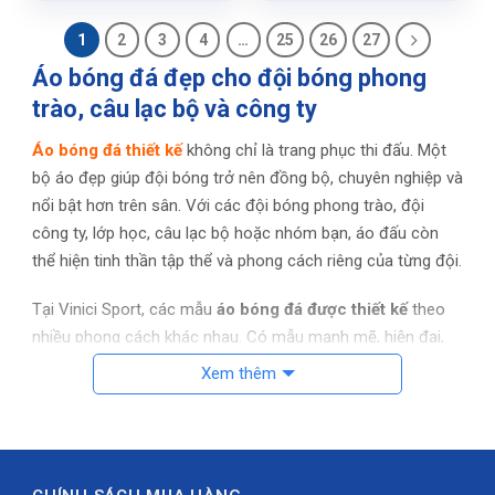
là:
tại
là:
tại
139.000 ₫.
là:
139.000 ₫.
là:
1
2
3
4
…
25
26
27
129.000 ₫.
129.000 ₫.
Áo bóng đá đẹp cho đội bóng phong
trào, câu lạc bộ và công ty
Áo bóng đá thiết kế
không chỉ là trang phục thi đấu. Một
bộ áo đẹp giúp đội bóng trở nên đồng bộ, chuyên nghiệp và
nổi bật hơn trên sân. Với các đội bóng phong trào, đội
công ty, lớp học, câu lạc bộ hoặc nhóm bạn, áo đấu còn
thể hiện tinh thần tập thể và phong cách riêng của từng đội.
Tại Vinici Sport, các mẫu
áo bóng đá được thiết kế
theo
nhiều phong cách khác nhau. Có mẫu mạnh mẽ, hiện đại,
tối giản, nổi bật hoặc cá tính. Nhờ đó, khách hàng dễ dàng
Xem thêm
chọn được mẫu áo phù hợp với màu đội, logo, độ tuổi và
mục đích sử dụng.
Đặt áo bóng đá thiết kế theo yêu cầu