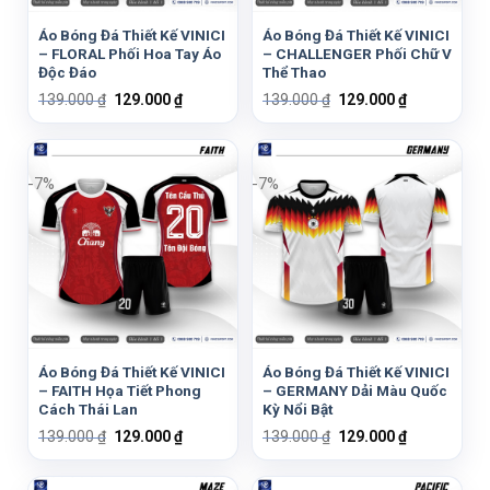
Áo Bóng Đá Thiết Kế VINICI
Áo Bóng Đá Thiết Kế VINICI
– FLORAL Phối Hoa Tay Áo
– CHALLENGER Phối Chữ V
Độc Đáo
Thể Thao
Giá
Giá
Giá
Giá
139.000
₫
129.000
₫
139.000
₫
129.000
₫
gốc
hiện
gốc
hiện
là:
tại
là:
tại
139.000 ₫.
là:
139.000 ₫.
là:
129.000 ₫.
129.000 ₫.
-7%
-7%
Áo Bóng Đá Thiết Kế VINICI
Áo Bóng Đá Thiết Kế VINICI
– FAITH Họa Tiết Phong
– GERMANY Dải Màu Quốc
Cách Thái Lan
Kỳ Nổi Bật
Giá
Giá
Giá
Giá
139.000
₫
129.000
₫
139.000
₫
129.000
₫
gốc
hiện
gốc
hiện
là:
tại
là:
tại