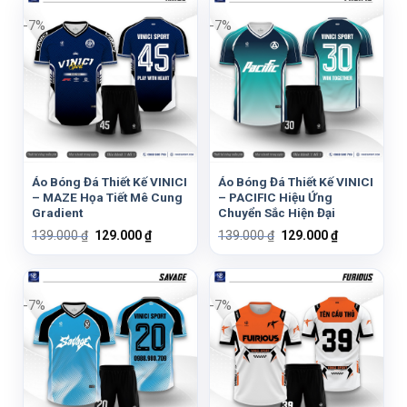
139.000 ₫.
là:
139.000 ₫.
là:
129.000 ₫.
129.000 ₫.
-7%
-7%
Áo Bóng Đá Thiết Kế VINICI
Áo Bóng Đá Thiết Kế VINICI
– MAZE Họa Tiết Mê Cung
– PACIFIC Hiệu Ứng
Gradient
Chuyển Sắc Hiện Đại
Giá
Giá
Giá
Giá
139.000
₫
129.000
₫
139.000
₫
129.000
₫
gốc
hiện
gốc
hiện
là:
tại
là:
tại
139.000 ₫.
là:
139.000 ₫.
là:
129.000 ₫.
129.000 ₫.
-7%
-7%