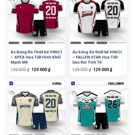
-7%
-7%
Áo Bóng Đá Thiết Kế VINICI
Áo bóng đá thiết kế VINICI
– APEX Họa Tiết Hình Khối
– FALLEN STAR Họa Tiết
Mạnh Mẽ
Sao Rơi Tinh Tế
Giá
Giá
Giá
Giá
139.000
₫
129.000
₫
139.000
₫
129.000
₫
gốc
hiện
gốc
hiện
là:
tại
là:
tại
139.000 ₫.
là:
139.000 ₫.
là:
129.000 ₫.
129.000 ₫.
-7%
-7%