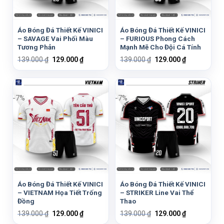
Áo Bóng Đá Thiết Kế VINICI
Áo Bóng Đá Thiết Kế VINICI
– SAVAGE Vai Phối Màu
– FURIOUS Phong Cách
Tương Phản
Mạnh Mẽ Cho Đội Cá Tính
Giá
Giá
Giá
Giá
139.000
₫
129.000
₫
139.000
₫
129.000
₫
gốc
hiện
gốc
hiện
là:
tại
là:
tại
139.000 ₫.
là:
139.000 ₫.
là:
129.000 ₫.
129.000 ₫.
-7%
-7%
Áo Bóng Đá Thiết Kế VINICI
Áo Bóng Đá Thiết Kế VINICI
– VIETNAM Họa Tiết Trống
– STRIKER Line Vai Thể
Đồng
Thao
Giá
Giá
Giá
Giá
139.000
₫
129.000
₫
139.000
₫
129.000
₫
gốc
hiện
gốc
hiện